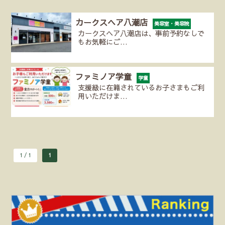
カークスヘア八潮店
美容室・美容院
カークスヘア八潮店は、事前予約なしで
もお気軽にご…
ファミノア学童
学童
支援級に在籍されているお子さまもご利
用いただけま…
1 / 1
1