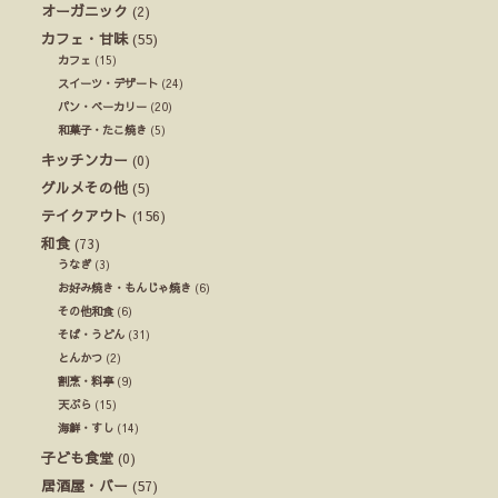
オーガニック
(2)
カフェ・甘味
(55)
カフェ
(15)
スイーツ・デザート
(24)
パン・ベーカリー
(20)
和菓子・たこ焼き
(5)
キッチンカー
(0)
グルメその他
(5)
テイクアウト
(156)
和食
(73)
うなぎ
(3)
お好み焼き・もんじゃ焼き
(6)
その他和食
(6)
そば・うどん
(31)
とんかつ
(2)
割烹・料亭
(9)
天ぷら
(15)
海鮮・すし
(14)
子ども食堂
(0)
居酒屋・バー
(57)