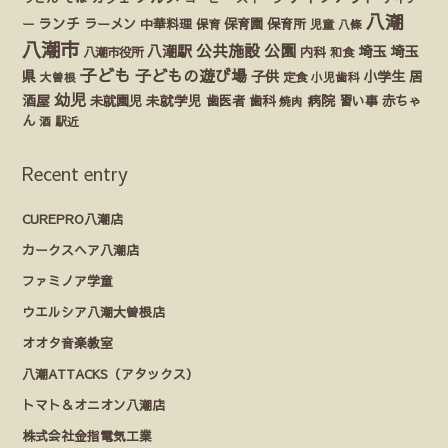
八潮
ランチ
ラーメン
保育園
ー
中華料理
保育
保育所
児童
八條
八潮市
公園
公共施設
八潮駅
埼玉
埼玉
八潮市役所
内科
和食
子ども
子どもの遊び場
県
子供
小学生
居
定食
大曽根
小児歯科
幼児
酒屋
未就園児
未就学児
歯医者
歯科
病院
赤ちゃ
習い事
焼肉
ん
酒
駅近
Recent entry
CUREPRO八潮店
カークスヘア八潮店
ファミノア学童
ウエルシア八潮大曽根店
オオタ音楽教室
八潮ATTACKS（アタックス）
トマト＆オニオン八潮店
株式会社金指電気工業