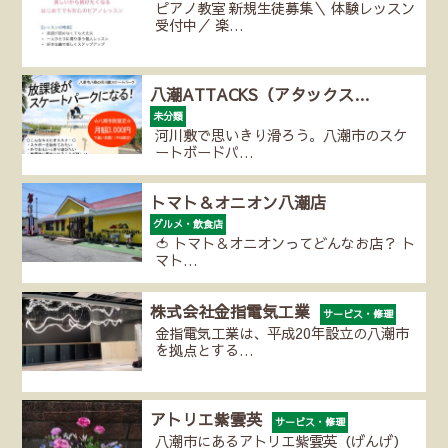
ピアノ教室 新規生徒募集＼ 体験レッスン
受付中／ 楽…
八潮ATTACKS（アタックス…
未分類
河川敷で思いきり滑ろう。八潮市のスケ
ートボードパ…
トマト＆オニオン八潮店
グルメ・飲食店
🍅 トマト＆オニオンってどんなお店？ ト
マト…
株式会社金指電気工業
サービス・修理
金指電気工業は、平成20年設立の八潮市
を拠点とする…
アトリエ紫雲英
サービス・修理
八潮市にあるアトリエ紫雲英（げんげ）