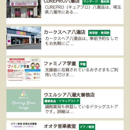
CUREPRO八潮店
マッサージ・整体院
CUREPRO（キュアプロ）八潮店は、埼玉
県八潮市にある…
カークスヘア八潮店
美容室・美容院
カークスヘア八潮店は、事前予約なしで
もお気軽にご…
ファミノア学童
学童
支援級に在籍されているお子さまもご利
用いただけま…
ウエルシア八潮大曽根店
健康食品・ドラッグストア
調剤薬局も併設しているドラッグストア
です。詳細は…
オオタ音楽教室
ピアノ教室