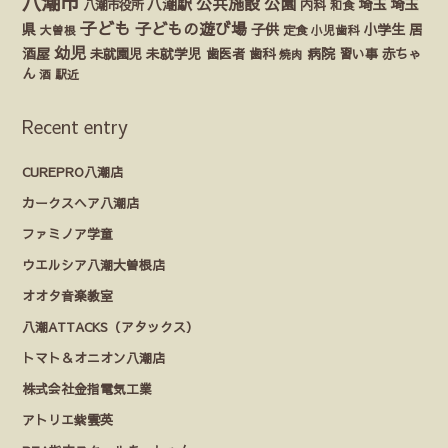
八潮市
公園
公共施設
八潮駅
埼玉
埼玉
八潮市役所
内科
和食
子ども
子どもの遊び場
県
子供
小学生
居
定食
大曽根
小児歯科
幼児
酒屋
未就園児
未就学児
歯医者
歯科
病院
赤ちゃ
習い事
焼肉
ん
酒
駅近
Recent entry
CUREPRO八潮店
カークスヘア八潮店
ファミノア学童
ウエルシア八潮大曽根店
オオタ音楽教室
八潮ATTACKS（アタックス）
トマト＆オニオン八潮店
株式会社金指電気工業
アトリエ紫雲英