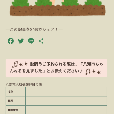
―この記事をSNSでシェア！―
Facebook
Twitter
Line
共
有
訪問やご予約される際は、「八潮市ちゃ
んねるを見ました」とお伝えください♪
八潮市地域情報詳細の表
名称
住所
電話番号