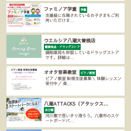
ファミノア学童
学童
支援級に在籍されているお子さまもご利
用いただけま…
ウエルシア八潮大曽根店
健康食品・ドラッグストア
調剤薬局も併設しているドラッグストア
です。詳細は…
オオタ音楽教室
ピアノ教室
ピアノ教室 新規生徒募集＼ 体験レッスン
受付中／ 楽…
八潮ATTACKS（アタックス…
未分類
河川敷で思いきり滑ろう。八潮市のスケ
ートボードパ…