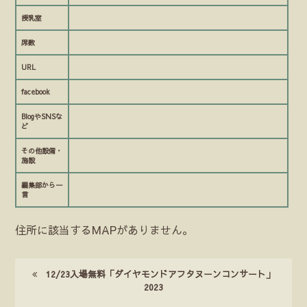
授乳室
席数
URL
facebook
BlogやSNSな
ど
その他設備・
施設
編集部から一
言
住所に該当するMAPがありません。
12/23入場無料「ダイヤモンドアフタヌーンコンサート」
2023