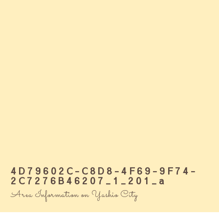
4D79602C-C8D8-4F69-9F74-
2C7276B46207_1_201_a
Area Information on Yashio City