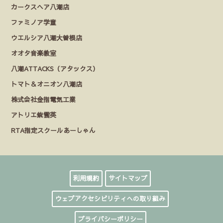
カークスヘア八潮店
ファミノア学童
ウエルシア八潮大曽根店
オオタ音楽教室
八潮ATTACKS（アタックス）
トマト＆オニオン八潮店
株式会社金指電気工業
アトリエ紫雲英
RTA指定スクールあーしゃん
利用規約
サイトマップ
ウェブアクセシビリティへの取り組み
プライバシーポリシー