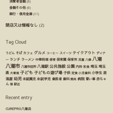
消費者金融
(0)
金融その他
(0)
銀行・信用金庫
(17)
閉店又は情報なし
(2)
Tag Cloud
グルメ
テイクアウト
うどん
そば
カフェ
ディナ
コーヒー
スイーツ
八潮
ランチ
ラーメン
保育園
ー
中華料理
保育
保育所
児童
八條
八潮市
公園
公共施設
八潮駅
埼玉
埼玉
八潮市役所
内科
和食
子ども
子どもの遊び場
県
子供
小学生
居
定食
大曽根
小児歯科
幼児
酒屋
未就園児
未就学児
歯医者
歯科
病院
赤ちゃ
習い事
焼肉
ん
酒
駅近
Recent entry
CUREPRO八潮店