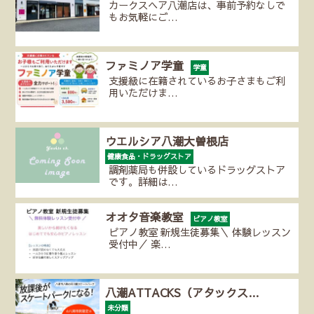
カークスヘア八潮店は、事前予約なしで
もお気軽にご…
ファミノア学童
学童
支援級に在籍されているお子さまもご利
用いただけま…
ウエルシア八潮大曽根店
健康食品・ドラッグストア
調剤薬局も併設しているドラッグストア
です。詳細は…
オオタ音楽教室
ピアノ教室
ピアノ教室 新規生徒募集＼ 体験レッスン
受付中／ 楽…
八潮ATTACKS（アタックス…
未分類