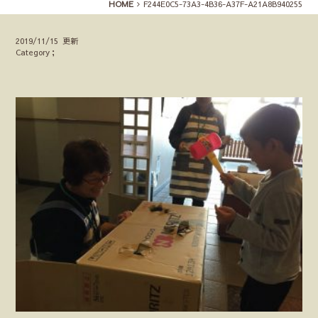
HOME
F244E0C5-73A3-4B36-A37F-A21A8B940255
2019/11/15 更新
Category；