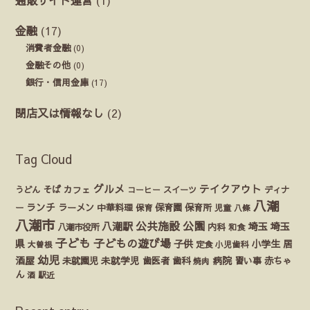
金融
(17)
消費者金融
(0)
金融その他
(0)
銀行・信用金庫
(17)
閉店又は情報なし
(2)
Tag Cloud
グルメ
テイクアウト
うどん
そば
カフェ
ディナ
コーヒー
スイーツ
八潮
ランチ
ラーメン
保育園
ー
中華料理
保育
保育所
児童
八條
八潮市
公園
公共施設
八潮駅
埼玉
埼玉
八潮市役所
内科
和食
子ども
子どもの遊び場
県
子供
小学生
居
定食
大曽根
小児歯科
幼児
酒屋
未就園児
未就学児
歯医者
歯科
病院
赤ちゃ
習い事
焼肉
ん
酒
駅近