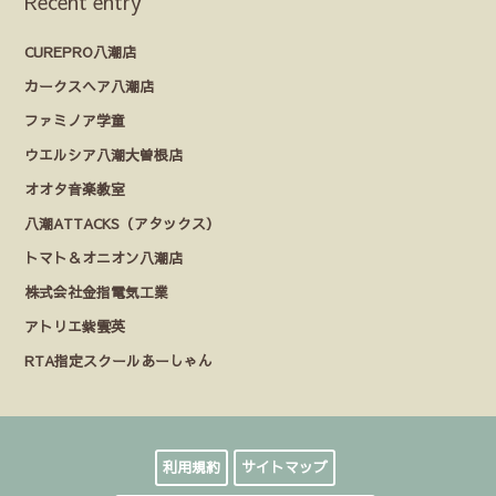
Recent entry
CUREPRO八潮店
カークスヘア八潮店
ファミノア学童
ウエルシア八潮大曽根店
オオタ音楽教室
八潮ATTACKS（アタックス）
トマト＆オニオン八潮店
株式会社金指電気工業
アトリエ紫雲英
RTA指定スクールあーしゃん
利用規約
サイトマップ