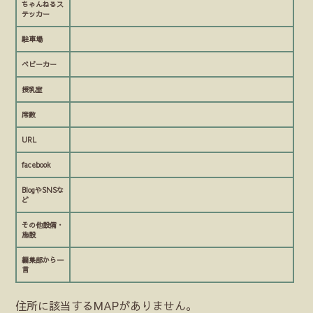
ちゃんねるス
テッカー
駐車場
ベビーカー
授乳室
席数
URL
facebook
BlogやSNSな
ど
その他設備・
施設
編集部から一
言
住所に該当するMAPがありません。