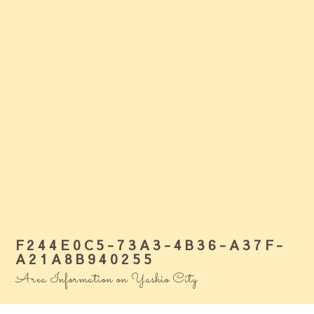
F244E0C5-73A3-4B36-A37F-
A21A8B940255
Area Information on Yashio City