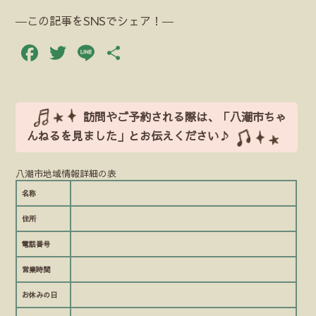
―この記事をSNSでシェア！―
Facebook
Twitter
Line
共
有
訪問やご予約される際は、「八潮市ちゃ
んねるを見ました」とお伝えください♪
八潮市地域情報詳細の表
名称
住所
電話番号
営業時間
お休みの日