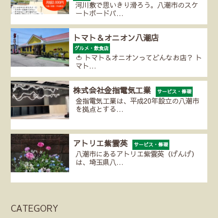
河川敷で思いきり滑ろう。八潮市のスケ
ートボードパ…
トマト＆オニオン八潮店
グルメ・飲食店
🍅 トマト＆オニオンってどんなお店？ ト
マト…
株式会社金指電気工業
サービス・修理
金指電気工業は、平成20年設立の八潮市
を拠点とする…
アトリエ紫雲英
サービス・修理
八潮市にあるアトリエ紫雲英（げんげ）
は、埼玉県八…
CATEGORY