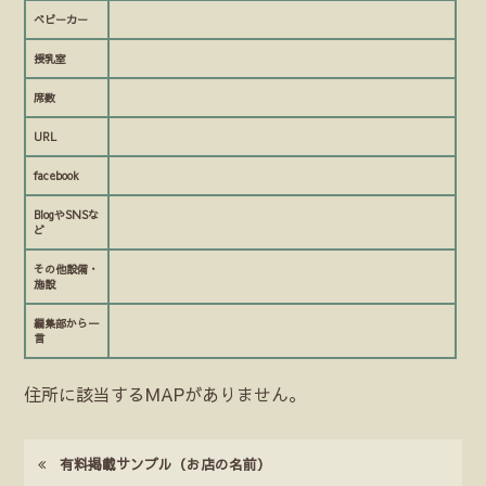
ベビーカー
授乳室
席数
URL
facebook
BlogやSNSな
ど
その他設備・
施設
編集部から一
言
住所に該当するMAPがありません。
有料掲載サンプル（お店の名前）