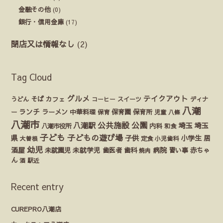
金融その他
(0)
銀行・信用金庫
(17)
閉店又は情報なし
(2)
Tag Cloud
グルメ
テイクアウト
うどん
そば
カフェ
ディナ
コーヒー
スイーツ
八潮
ランチ
ラーメン
保育園
ー
中華料理
保育
保育所
児童
八條
八潮市
公園
公共施設
八潮駅
埼玉
埼玉
八潮市役所
内科
和食
子ども
子どもの遊び場
県
子供
小学生
居
定食
大曽根
小児歯科
幼児
酒屋
未就園児
未就学児
歯医者
歯科
病院
赤ちゃ
習い事
焼肉
ん
酒
駅近
Recent entry
CUREPRO八潮店