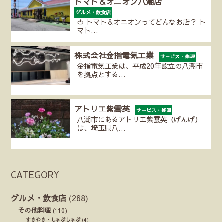
トマト＆オニオン八潮店
グルメ・飲食店
🍅 トマト＆オニオンってどんなお店？ ト
マト…
株式会社金指電気工業
サービス・修理
金指電気工業は、平成20年設立の八潮市
を拠点とする…
アトリエ紫雲英
サービス・修理
八潮市にあるアトリエ紫雲英（げんげ）
は、埼玉県八…
CATEGORY
グルメ・飲食店
(268)
その他料理
(110)
すきやき・しゃぶしゃぶ
(4)