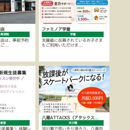
潮店
ファミノア学童
・美容院
学童
潮店は、事前予約
支援級に在籍されているお子さま
にご…
もご利用いただけま…
八潮ATTACKS（アタックス…
ノ教室
未分類
生徒募集＼ 体験レ
河川敷で思いきり滑ろう。八潮市