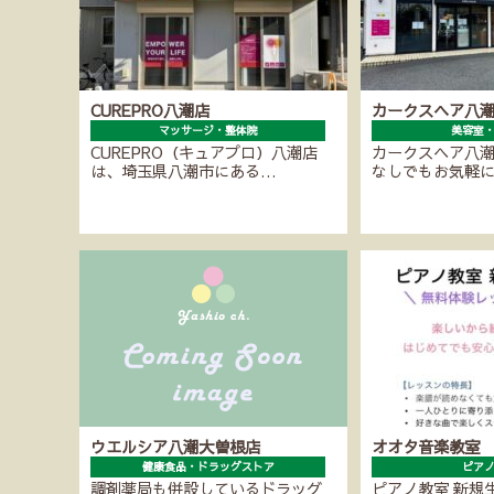
CUREPRO八潮店
カークスヘア八
マッサージ・整体院
美容室
CUREPRO（キュアプロ）八潮店
カークスヘア八
は、埼玉県八潮市にある…
なしでもお気軽
ウエルシア八潮大曽根店
オオタ音楽教室
健康食品・ドラッグストア
ピア
調剤薬局も併設しているドラッグ
ピアノ教室 新規