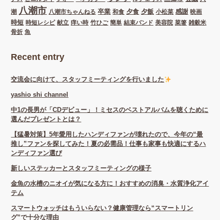
八潮市
卒業
夕食
夕飯
感謝
潮
八潮市ちゃんねる
和食
小松菜
映画
時短
時短レシピ
献立
痒い時
竹ひご
簡単
結束バンド
美容院
菜箸
雑穀米
骨折
魚
Recent entry
交流会に向けて、スタッフミーティングを行いました
yashio shi channel
中1の長男が「CDデビュー」！ミセスのベストアルバムを聴くために
選んだプレゼントとは？
【猛暑対策】5年愛用したハンディファンが壊れたので、今年の“最
推し”ファンを探してみた！夏の必需品！仕事も家事も快適にするハ
ンディファン選び
新しいステッカーとスタッフミーティングの様子
金魚の水槽のニオイが気になる方に！おすすめの消臭・水質浄化アイ
テム
スマートウォッチはもういらない？健康管理なら“スマートリン
グ”で十分な理由