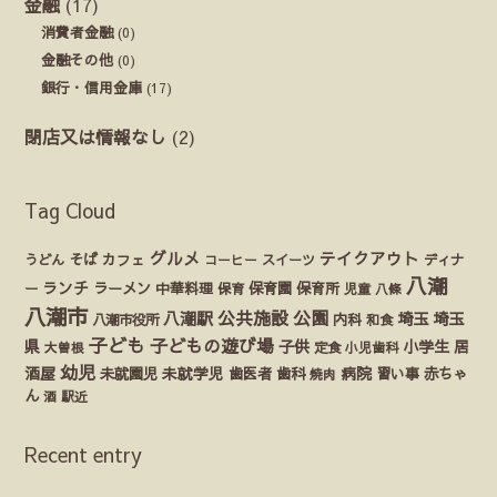
金融
(17)
消費者金融
(0)
金融その他
(0)
銀行・信用金庫
(17)
閉店又は情報なし
(2)
Tag Cloud
グルメ
テイクアウト
うどん
そば
カフェ
ディナ
コーヒー
スイーツ
八潮
ランチ
ラーメン
保育園
ー
中華料理
保育
保育所
児童
八條
八潮市
公園
公共施設
八潮駅
埼玉
埼玉
八潮市役所
内科
和食
子ども
子どもの遊び場
県
子供
小学生
居
定食
大曽根
小児歯科
幼児
酒屋
未就園児
未就学児
歯医者
歯科
病院
赤ちゃ
習い事
焼肉
ん
酒
駅近
Recent entry