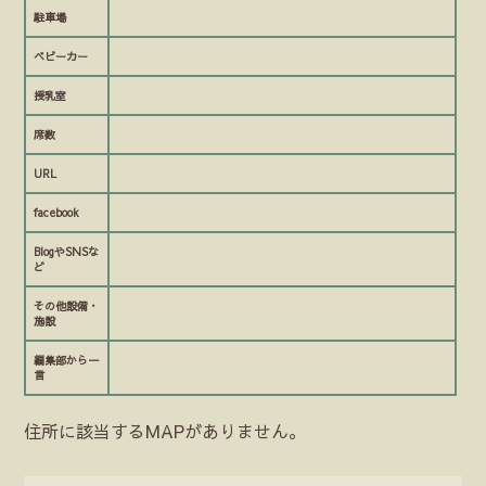
駐車場
ベビーカー
授乳室
席数
URL
facebook
BlogやSNSな
ど
その他設備・
施設
編集部から一
言
住所に該当するMAPがありません。