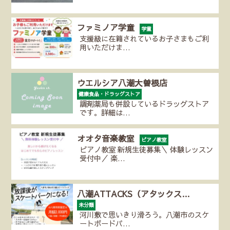
ファミノア学童
学童
支援級に在籍されているお子さまもご利
用いただけま…
ウエルシア八潮大曽根店
健康食品・ドラッグストア
調剤薬局も併設しているドラッグストア
です。詳細は…
オオタ音楽教室
ピアノ教室
ピアノ教室 新規生徒募集＼ 体験レッスン
受付中／ 楽…
八潮ATTACKS（アタックス…
未分類
河川敷で思いきり滑ろう。八潮市のスケ
ートボードパ…