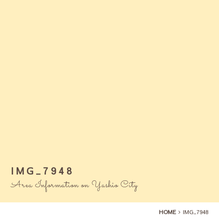
IMG_7948
Area Information on Yashio City
HOME
IMG_7948