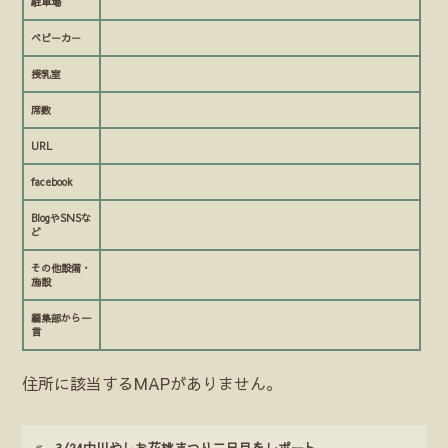
駐車場
ベビーカー
授乳室
席数
URL
facebook
BlogやSNSな
ど
その他設備・
施設
編集部から一
言
住所に該当するMAPがありません。
3/24中川やしお花桃まつり二日目をレポート