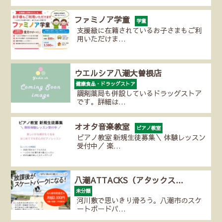
ファミノア学童
学童
支援級に在籍されているお子さまもご利
用いただけま…
ウエルシア八潮大曽根店
健康食品・ドラッグストア
調剤薬局も併設しているドラッグストア
です。詳細は…
オオタ音楽教室
ピアノ教室
ピアノ教室 新規生徒募集＼ 体験レッスン
受付中／ 楽…
八潮ATTACKS（アタックス…
未分類
河川敷で思いきり滑ろう。八潮市のスケ
ートボードパ…