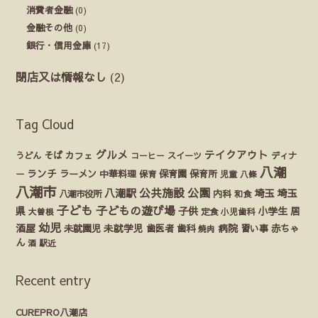
消費者金融
(0)
金融その他
(0)
銀行・信用金庫
(17)
閉店又は情報なし
(2)
Tag Cloud
グルメ
テイクアウト
うどん
そば
カフェ
ディナ
コーヒー
スイーツ
八潮
ランチ
ラーメン
保育園
ー
中華料理
保育
保育所
児童
八條
八潮市
公園
公共施設
八潮駅
埼玉
埼玉
八潮市役所
内科
和食
子ども
子どもの遊び場
県
子供
小学生
居
定食
大曽根
小児歯科
幼児
酒屋
未就園児
未就学児
歯医者
歯科
病院
赤ちゃ
習い事
焼肉
ん
酒
駅近
Recent entry
CUREPRO八潮店