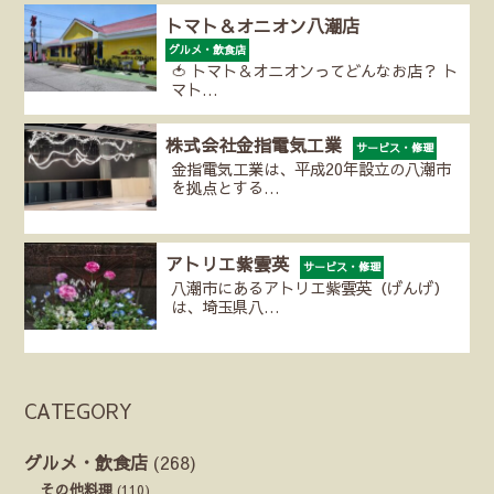
トマト＆オニオン八潮店
グルメ・飲食店
🍅 トマト＆オニオンってどんなお店？ ト
マト…
株式会社金指電気工業
サービス・修理
金指電気工業は、平成20年設立の八潮市
を拠点とする…
アトリエ紫雲英
サービス・修理
八潮市にあるアトリエ紫雲英（げんげ）
は、埼玉県八…
CATEGORY
グルメ・飲食店
(268)
その他料理
(110)