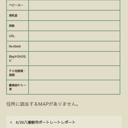
ベビーカー
授乳室
席数
URL
facebook
BlogやSNSな
ど
その他設備・
施設
編集部から一
言
住所に該当するMAPがありません。
4/20八潮朝市ポートレートレポート