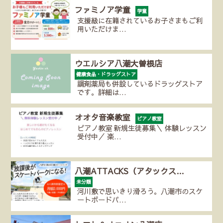
ファミノア学童
学童
支援級に在籍されているお子さまもご利
用いただけま…
ウエルシア八潮大曽根店
健康食品・ドラッグストア
調剤薬局も併設しているドラッグストア
です。詳細は…
オオタ音楽教室
ピアノ教室
ピアノ教室 新規生徒募集＼ 体験レッスン
受付中／ 楽…
八潮ATTACKS（アタックス…
未分類
河川敷で思いきり滑ろう。八潮市のスケ
ートボードパ…