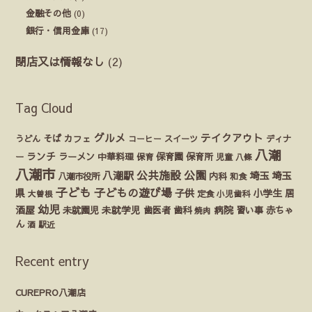
金融その他
(0)
銀行・信用金庫
(17)
閉店又は情報なし
(2)
Tag Cloud
グルメ
テイクアウト
うどん
そば
カフェ
ディナ
コーヒー
スイーツ
八潮
ランチ
ラーメン
保育園
ー
中華料理
保育
保育所
児童
八條
八潮市
公園
公共施設
八潮駅
埼玉
埼玉
八潮市役所
内科
和食
子ども
子どもの遊び場
県
子供
小学生
居
定食
大曽根
小児歯科
幼児
酒屋
未就園児
未就学児
歯医者
歯科
病院
赤ちゃ
習い事
焼肉
ん
酒
駅近
Recent entry
CUREPRO八潮店