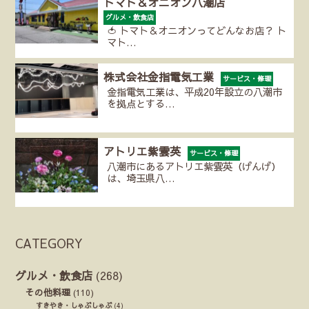
トマト＆オニオン八潮店
グルメ・飲食店
🍅 トマト＆オニオンってどんなお店？ ト
マト…
株式会社金指電気工業
サービス・修理
金指電気工業は、平成20年設立の八潮市
を拠点とする…
アトリエ紫雲英
サービス・修理
八潮市にあるアトリエ紫雲英（げんげ）
は、埼玉県八…
CATEGORY
グルメ・飲食店
(268)
その他料理
(110)
すきやき・しゃぶしゃぶ
(4)