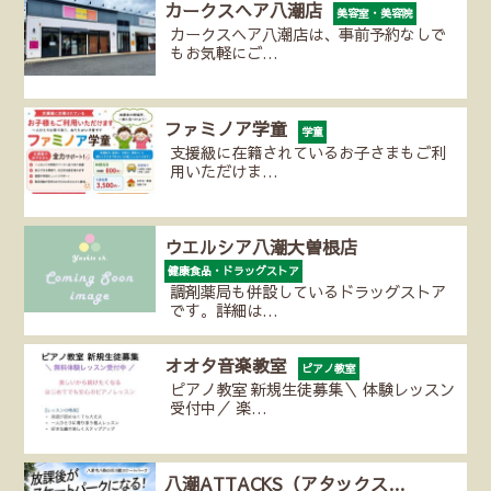
カークスヘア八潮店
美容室・美容院
カークスヘア八潮店は、事前予約なしで
もお気軽にご…
ファミノア学童
学童
支援級に在籍されているお子さまもご利
用いただけま…
ウエルシア八潮大曽根店
健康食品・ドラッグストア
調剤薬局も併設しているドラッグストア
です。詳細は…
オオタ音楽教室
ピアノ教室
ピアノ教室 新規生徒募集＼ 体験レッスン
受付中／ 楽…
八潮ATTACKS（アタックス…