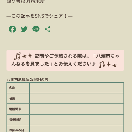
鶴ケ曽根01精米所
―この記事をSNSでシェア！―
Facebook
Twitter
Line
共
有
訪問やご予約される際は、「八潮市ちゃ
んねるを見ました」とお伝えください♪
八潮市地域情報詳細の表
名称
住所
電話番号
営業時間
お休みの日