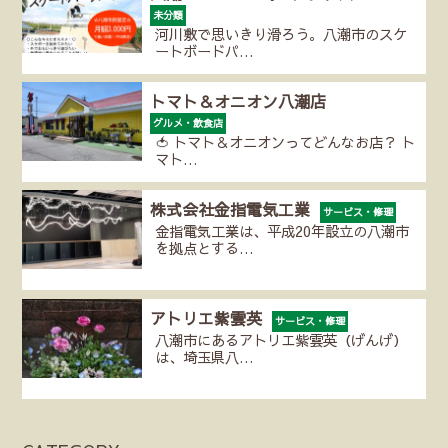
未分類
河川敷で思いきり滑ろう。八潮市のスケ
ートボードパ…
トマト＆オニオン八潮店
グルメ・飲食店
🍅 トマト＆オニオンってどんなお店？ ト
マト…
株式会社金指電気工業
サービス・修理
金指電気工業は、平成20年設立の八潮市
を拠点とする…
アトリエ紫雲英
サービス・修理
八潮市にあるアトリエ紫雲英（げんげ）
は、埼玉県八…