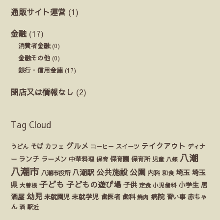
通販サイト運営
(1)
金融
(17)
消費者金融
(0)
金融その他
(0)
銀行・信用金庫
(17)
閉店又は情報なし
(2)
Tag Cloud
グルメ
テイクアウト
うどん
そば
カフェ
ディナ
コーヒー
スイーツ
八潮
ランチ
ラーメン
保育園
ー
中華料理
保育
保育所
児童
八條
八潮市
公園
公共施設
八潮駅
埼玉
埼玉
八潮市役所
内科
和食
子ども
子どもの遊び場
県
子供
小学生
居
定食
大曽根
小児歯科
幼児
酒屋
未就園児
未就学児
歯医者
歯科
病院
赤ちゃ
習い事
焼肉
ん
酒
駅近