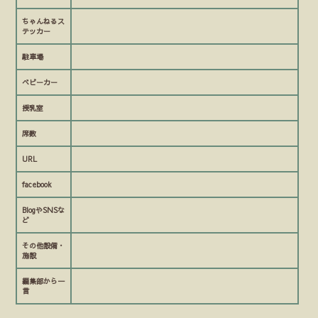
ちゃんねるス
テッカー
駐車場
ベビーカー
授乳室
席数
URL
facebook
BlogやSNSな
ど
その他設備・
施設
編集部から一
言