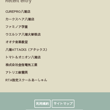
Recent entry
CUREPRO八潮店
カークスヘア八潮店
ファミノア学童
ウエルシア八潮大曽根店
オオタ音楽教室
八潮ATTACKS（アタックス）
トマト＆オニオン八潮店
株式会社金指電気工業
アトリエ紫雲英
RTA指定スクールあーしゃん
利用規約
サイトマップ