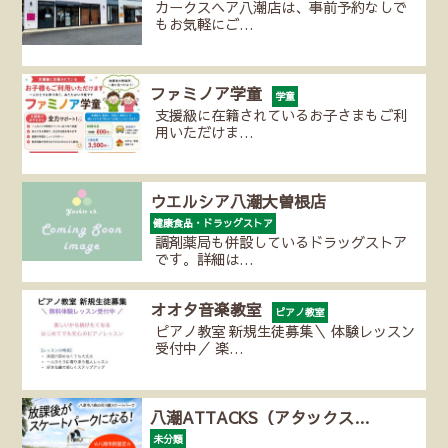
カークスヘア八潮店は、事前予約なしで
もお気軽にご…
ファミノア学童
学童
支援級に在籍されているお子さまもご利
用いただけま…
ウエルシア八潮大曽根店
健康食品・ドラッグストア
調剤薬局も併設しているドラッグストア
です。詳細は…
オオタ音楽教室
ピアノ教室
ピアノ教室 新規生徒募集＼ 体験レッスン
受付中／ 楽…
八潮ATTACKS（アタックス…
未分類