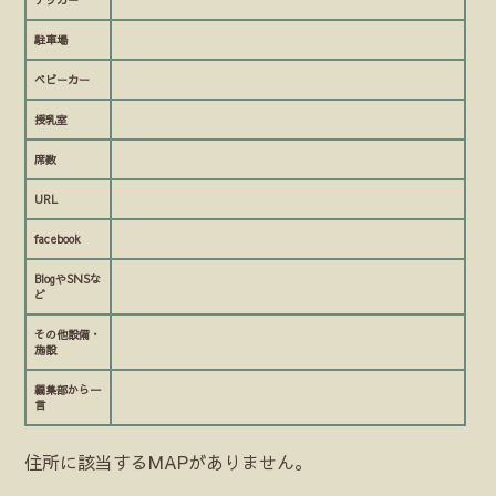
テッカー
駐車場
ベビーカー
授乳室
席数
URL
facebook
BlogやSNSな
ど
その他設備・
施設
編集部から一
言
住所に該当するMAPがありません。