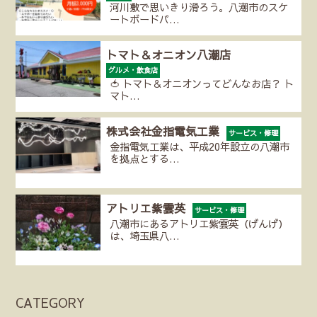
河川敷で思いきり滑ろう。八潮市のスケ
ートボードパ…
トマト＆オニオン八潮店
グルメ・飲食店
🍅 トマト＆オニオンってどんなお店？ ト
マト…
株式会社金指電気工業
サービス・修理
金指電気工業は、平成20年設立の八潮市
を拠点とする…
アトリエ紫雲英
サービス・修理
八潮市にあるアトリエ紫雲英（げんげ）
は、埼玉県八…
CATEGORY