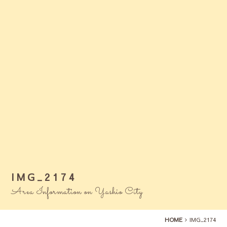
IMG_2174
Area Information on Yashio City
HOME
IMG_2174