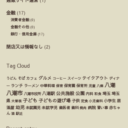
金融
(17)
消費者金融
(0)
金融その他
(0)
銀行・信用金庫
(17)
閉店又は情報なし
(2)
Tag Cloud
グルメ
テイクアウト
うどん
そば
カフェ
ディナ
コーヒー
スイーツ
八潮
ランチ
ラーメン
保育園
ー
中華料理
保育
保育所
児童
八條
八潮市
公園
公共施設
八潮駅
埼玉
埼玉
八潮市役所
内科
和食
子ども
子どもの遊び場
県
子供
小学生
居
定食
大曽根
小児歯科
幼児
酒屋
未就園児
未就学児
歯医者
歯科
病院
赤ちゃ
習い事
焼肉
ん
酒
駅近