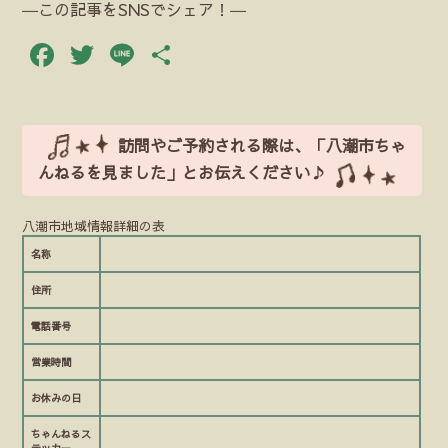
―この記事をSNSでシェア！―
Facebook
Twitter
Line
共
有
訪問やご予約される際は、「八潮市ちゃ
んねるを見ました」とお伝えください♪
八潮市地域情報詳細の表
名称
住所
電話番号
営業時間
お休みの日
ちゃんねるス