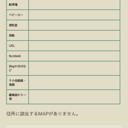
駐車場
ベビーカー
授乳室
席数
URL
facebook
BlogやSNSな
ど
その他設備・
施設
編集部から一
言
住所に該当するMAPがありません。