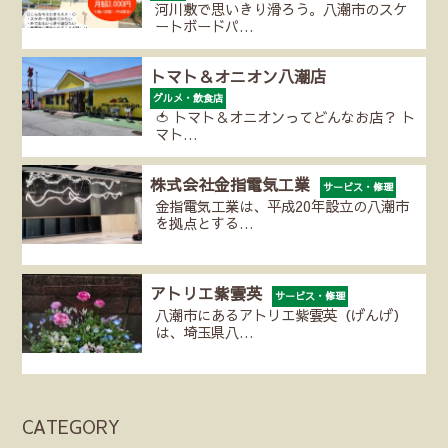
河川敷で思いきり滑ろう。八潮市のスケ
ートボードパ…
トマト＆オニオン八潮店
グルメ・飲食店
🍅 トマト＆オニオンってどんなお店？ ト
マト…
株式会社金指電気工業
サービス・修理
金指電気工業は、平成20年設立の八潮市
を拠点とする…
アトリエ紫雲英
サービス・修理
八潮市にあるアトリエ紫雲英（げんげ）
は、埼玉県八…
CATEGORY