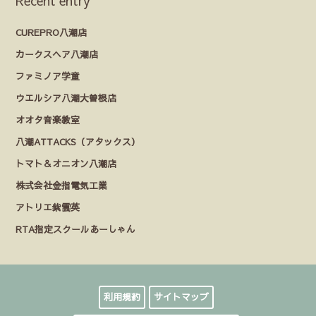
Recent entry
CUREPRO八潮店
カークスヘア八潮店
ファミノア学童
ウエルシア八潮大曽根店
オオタ音楽教室
八潮ATTACKS（アタックス）
トマト＆オニオン八潮店
株式会社金指電気工業
アトリエ紫雲英
RTA指定スクールあーしゃん
利用規約
サイトマップ