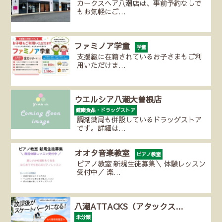
カークスヘア八潮店は、事前予約なしで
もお気軽にご…
ファミノア学童
学童
支援級に在籍されているお子さまもご利
用いただけま…
ウエルシア八潮大曽根店
健康食品・ドラッグストア
調剤薬局も併設しているドラッグストア
です。詳細は…
オオタ音楽教室
ピアノ教室
ピアノ教室 新規生徒募集＼ 体験レッスン
受付中／ 楽…
八潮ATTACKS（アタックス…
未分類