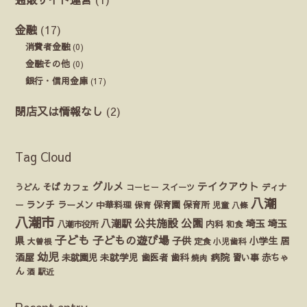
金融
(17)
消費者金融
(0)
金融その他
(0)
銀行・信用金庫
(17)
閉店又は情報なし
(2)
Tag Cloud
グルメ
テイクアウト
うどん
そば
カフェ
ディナ
コーヒー
スイーツ
八潮
ランチ
ラーメン
保育園
ー
中華料理
保育
保育所
児童
八條
八潮市
公園
公共施設
八潮駅
埼玉
埼玉
八潮市役所
内科
和食
子ども
子どもの遊び場
県
子供
小学生
居
定食
大曽根
小児歯科
幼児
酒屋
未就園児
未就学児
歯医者
歯科
病院
赤ちゃ
習い事
焼肉
ん
酒
駅近