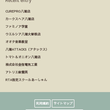
Recent entry
CUREPRO八潮店
カークスヘア八潮店
ファミノア学童
ウエルシア八潮大曽根店
オオタ音楽教室
八潮ATTACKS（アタックス）
トマト＆オニオン八潮店
株式会社金指電気工業
アトリエ紫雲英
RTA指定スクールあーしゃん
利用規約
サイトマップ