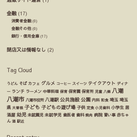
金融
(17)
消費者金融
(0)
金融その他
(0)
銀行・信用金庫
(17)
閉店又は情報なし
(2)
Tag Cloud
グルメ
テイクアウト
うどん
そば
カフェ
ディナ
コーヒー
スイーツ
八潮
ランチ
ラーメン
保育園
ー
中華料理
保育
保育所
児童
八條
八潮市
公園
公共施設
八潮駅
埼玉
埼玉
八潮市役所
内科
和食
子ども
子どもの遊び場
県
子供
小学生
居
定食
大曽根
小児歯科
幼児
酒屋
未就園児
未就学児
歯医者
歯科
病院
赤ちゃ
習い事
焼肉
ん
酒
駅近