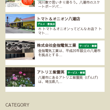
河川敷で思いきり滑ろう。八潮市のスケ
ートボードパ…
トマト＆オニオン八潮店
グルメ・飲食店
🍅 トマト＆オニオンってどんなお店？ ト
マト…
株式会社金指電気工業
サービス・修理
金指電気工業は、平成20年設立の八潮市
を拠点とする…
アトリエ紫雲英
サービス・修理
八潮市にあるアトリエ紫雲英（げんげ）
は、埼玉県八…
CATEGORY