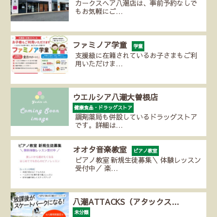
カークスヘア八潮店は、事前予約なしで
もお気軽にご…
ファミノア学童
学童
支援級に在籍されているお子さまもご利
用いただけま…
ウエルシア八潮大曽根店
健康食品・ドラッグストア
調剤薬局も併設しているドラッグストア
です。詳細は…
オオタ音楽教室
ピアノ教室
ピアノ教室 新規生徒募集＼ 体験レッスン
受付中／ 楽…
八潮ATTACKS（アタックス…
未分類