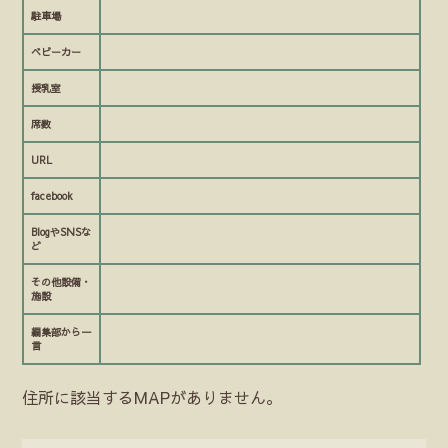
駐車場
ベビーカー
授乳室
席数
URL
facebook
BlogやSNSな
ど
その他設備・
施設
編集部から一
言
住所に該当するMAPがありません。