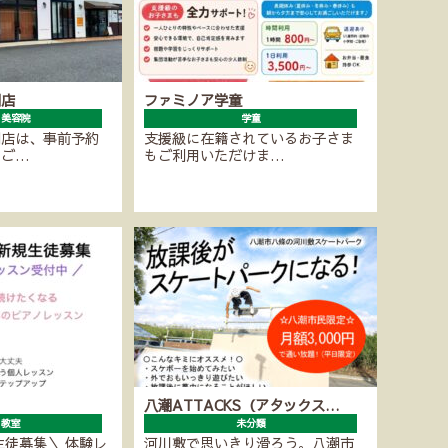
潮店
ファミノア学童
・美容院
学童
潮店は、事前予約
支援級に在籍されているお子さま
にご…
もご利用いただけま…
八潮ATTACKS（アタックス…
ノ教室
未分類
生徒募集＼ 体験レ
河川敷で思いきり滑ろう。八潮市