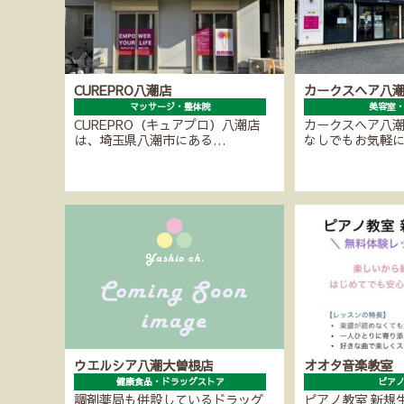
CUREPRO八潮店
カークスヘア八
マッサージ・整体院
美容室
CUREPRO（キュアプロ）八潮店
カークスヘア八
は、埼玉県八潮市にある…
なしでもお気軽
ウエルシア八潮大曽根店
オオタ音楽教室
健康食品・ドラッグストア
ピア
調剤薬局も併設しているドラッグ
ピアノ教室 新規