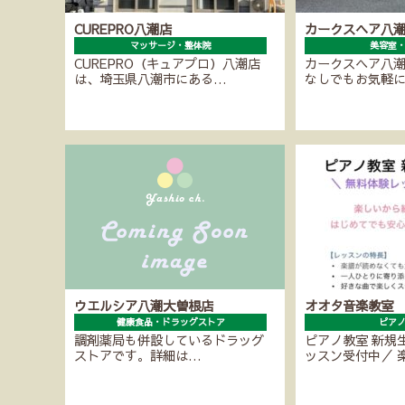
CUREPRO八潮店
カークスヘア八
マッサージ・整体院
美容室
CUREPRO（キュアプロ）八潮店
カークスヘア八
は、埼玉県八潮市にある…
なしでもお気軽
ウエルシア八潮大曽根店
オオタ音楽教室
健康食品・ドラッグストア
ピア
調剤薬局も併設しているドラッグ
ピアノ教室 新規
ストアです。詳細は…
ッスン受付中／ 