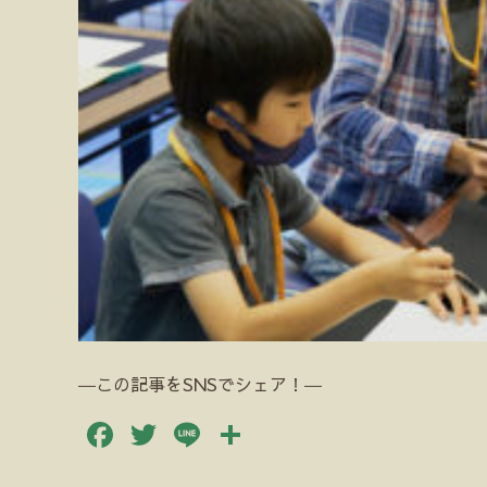
―この記事をSNSでシェア！―
Facebook
Twitter
Line
共
有