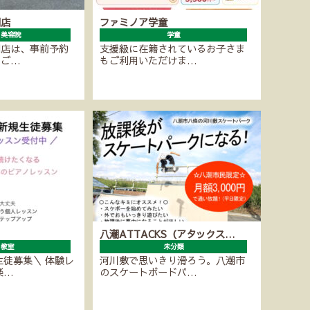
潮店
ファミノア学童
・美容院
学童
潮店は、事前予約
支援級に在籍されているお子さま
にご…
もご利用いただけま…
八潮ATTACKS（アタックス…
ノ教室
未分類
生徒募集＼ 体験レ
河川敷で思いきり滑ろう。八潮市
楽…
のスケートボードパ…