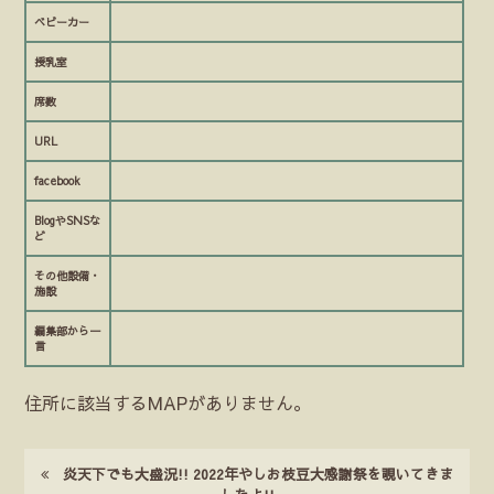
ベビーカー
授乳室
席数
URL
facebook
BlogやSNSな
ど
その他設備・
施設
編集部から一
言
住所に該当するMAPがありません。
炎天下でも大盛況!! 2022年やしお枝豆大感謝祭を覗いてきま