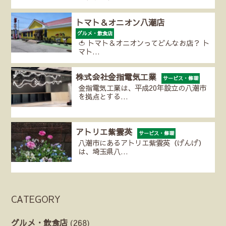
トマト＆オニオン八潮店
グルメ・飲食店
🍅 トマト＆オニオンってどんなお店？ ト
マト…
株式会社金指電気工業
サービス・修理
金指電気工業は、平成20年設立の八潮市
を拠点とする…
アトリエ紫雲英
サービス・修理
八潮市にあるアトリエ紫雲英（げんげ）
は、埼玉県八…
CATEGORY
グルメ・飲食店
(268)