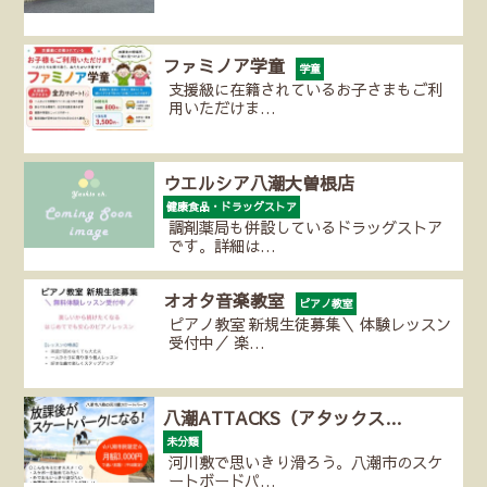
ファミノア学童
学童
支援級に在籍されているお子さまもご利
用いただけま…
ウエルシア八潮大曽根店
健康食品・ドラッグストア
調剤薬局も併設しているドラッグストア
です。詳細は…
オオタ音楽教室
ピアノ教室
ピアノ教室 新規生徒募集＼ 体験レッスン
受付中／ 楽…
八潮ATTACKS（アタックス…
未分類
河川敷で思いきり滑ろう。八潮市のスケ
ートボードパ…