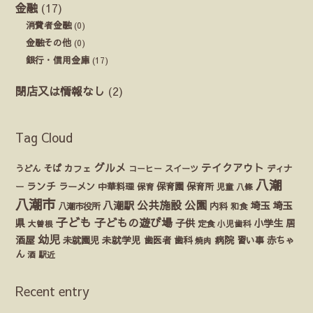
金融
(17)
消費者金融
(0)
金融その他
(0)
銀行・信用金庫
(17)
閉店又は情報なし
(2)
Tag Cloud
グルメ
テイクアウト
うどん
そば
カフェ
ディナ
コーヒー
スイーツ
八潮
ランチ
ラーメン
保育園
ー
中華料理
保育
保育所
児童
八條
八潮市
公園
公共施設
八潮駅
埼玉
埼玉
八潮市役所
内科
和食
子ども
子どもの遊び場
県
子供
小学生
居
定食
大曽根
小児歯科
幼児
酒屋
未就園児
未就学児
歯医者
歯科
病院
赤ちゃ
習い事
焼肉
ん
酒
駅近
Recent entry