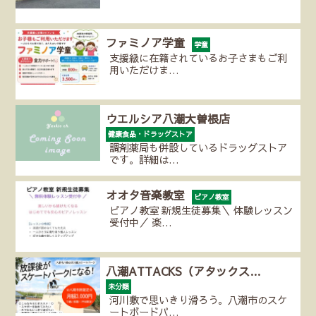
ファミノア学童
学童
支援級に在籍されているお子さまもご利
用いただけま…
ウエルシア八潮大曽根店
健康食品・ドラッグストア
調剤薬局も併設しているドラッグストア
です。詳細は…
オオタ音楽教室
ピアノ教室
ピアノ教室 新規生徒募集＼ 体験レッスン
受付中／ 楽…
八潮ATTACKS（アタックス…
未分類
河川敷で思いきり滑ろう。八潮市のスケ
ートボードパ…