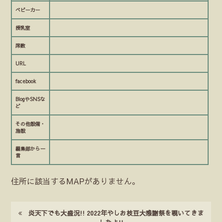
ベビーカー
授乳室
席数
URL
facebook
BlogやSNSな
ど
その他設備・
施設
編集部から一
言
住所に該当するMAPがありません。
炎天下でも大盛況!! 2022年やしお枝豆大感謝祭を覗いてきま