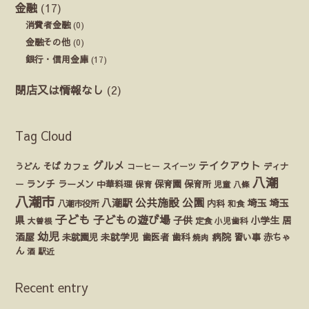
金融
(17)
消費者金融
(0)
金融その他
(0)
銀行・信用金庫
(17)
閉店又は情報なし
(2)
Tag Cloud
グルメ
テイクアウト
うどん
そば
カフェ
ディナ
コーヒー
スイーツ
八潮
ランチ
ラーメン
保育園
ー
中華料理
保育
保育所
児童
八條
八潮市
公園
公共施設
八潮駅
埼玉
埼玉
八潮市役所
内科
和食
子ども
子どもの遊び場
県
子供
小学生
居
定食
大曽根
小児歯科
幼児
酒屋
未就園児
未就学児
歯医者
歯科
病院
赤ちゃ
習い事
焼肉
ん
酒
駅近
Recent entry