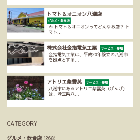
トマト＆オニオン八潮店
グルメ・飲食店
🍅 トマト＆オニオンってどんなお店？ ト
マト…
株式会社金指電気工業
サービス・修理
金指電気工業は、平成20年設立の八潮市
を拠点とする…
アトリエ紫雲英
サービス・修理
八潮市にあるアトリエ紫雲英（げんげ）
は、埼玉県八…
CATEGORY
グルメ・飲食店
(268)