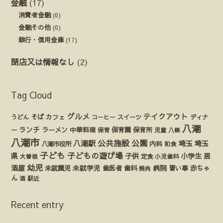
金融
(17)
消費者金融
(0)
金融その他
(0)
銀行・信用金庫
(17)
閉店又は情報なし
(2)
Tag Cloud
グルメ
テイクアウト
うどん
そば
カフェ
ディナ
コーヒー
スイーツ
八潮
ランチ
ラーメン
保育園
ー
中華料理
保育
保育所
児童
八條
八潮市
公園
公共施設
八潮駅
埼玉
埼玉
八潮市役所
内科
和食
子ども
子どもの遊び場
県
子供
小学生
居
定食
大曽根
小児歯科
幼児
酒屋
未就園児
未就学児
歯医者
歯科
病院
赤ちゃ
習い事
焼肉
ん
酒
駅近
Recent entry