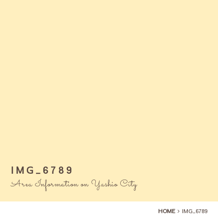
IMG_6789
Area Information on Yashio City
HOME
IMG_6789