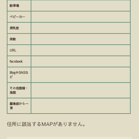
駐車場
ベビーカー
授乳室
席数
URL
facebook
BlogやSNSな
ど
その他設備・
施設
編集部から一
言
住所に該当するMAPがありません。