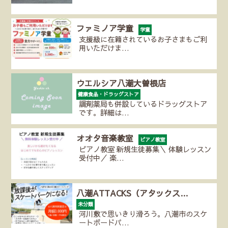
ファミノア学童
学童
支援級に在籍されているお子さまもご利
用いただけま…
ウエルシア八潮大曽根店
健康食品・ドラッグストア
調剤薬局も併設しているドラッグストア
です。詳細は…
オオタ音楽教室
ピアノ教室
ピアノ教室 新規生徒募集＼ 体験レッスン
受付中／ 楽…
八潮ATTACKS（アタックス…
未分類
河川敷で思いきり滑ろう。八潮市のスケ
ートボードパ…