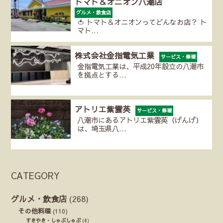
トマト＆オニオン八潮店
グルメ・飲食店
🍅 トマト＆オニオンってどんなお店？ ト
マト…
株式会社金指電気工業
サービス・修理
金指電気工業は、平成20年設立の八潮市
を拠点とする…
アトリエ紫雲英
サービス・修理
八潮市にあるアトリエ紫雲英（げんげ）
は、埼玉県八…
CATEGORY
グルメ・飲食店
(268)
その他料理
(110)
すきやき・しゃぶしゃぶ
(4)