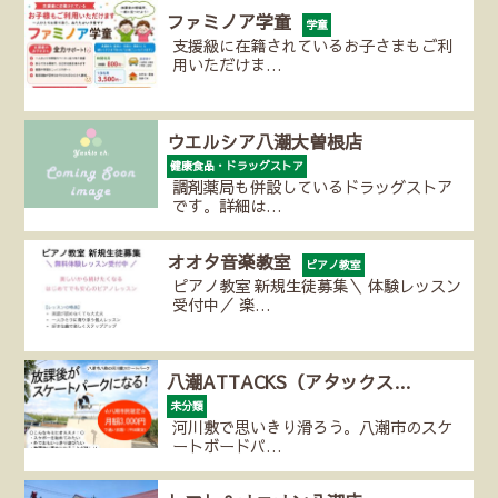
ファミノア学童
学童
支援級に在籍されているお子さまもご利
用いただけま…
ウエルシア八潮大曽根店
健康食品・ドラッグストア
調剤薬局も併設しているドラッグストア
です。詳細は…
オオタ音楽教室
ピアノ教室
ピアノ教室 新規生徒募集＼ 体験レッスン
受付中／ 楽…
八潮ATTACKS（アタックス…
未分類
河川敷で思いきり滑ろう。八潮市のスケ
ートボードパ…