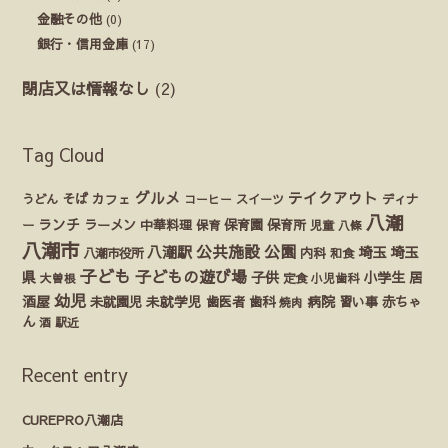
金融その他
(0)
銀行・信用金庫
(17)
閉店又は情報なし
(2)
Tag Cloud
グルメ
テイクアウト
うどん
そば
カフェ
ディナ
コーヒー
スイーツ
八潮
ランチ
ラーメン
保育園
ー
中華料理
保育
保育所
児童
八條
八潮市
公園
公共施設
八潮駅
埼玉
埼玉
八潮市役所
内科
和食
子ども
子どもの遊び場
県
子供
小学生
居
定食
大曽根
小児歯科
幼児
酒屋
未就園児
未就学児
歯医者
歯科
病院
赤ちゃ
習い事
焼肉
ん
酒
駅近
Recent entry
CUREPRO八潮店