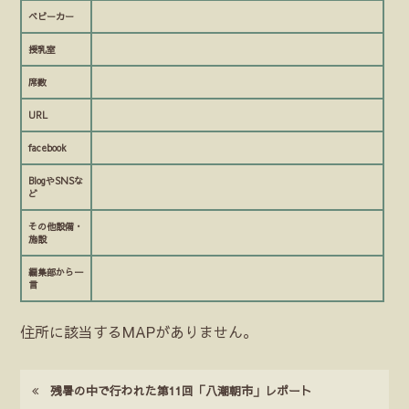
ベビーカー
授乳室
席数
URL
facebook
BlogやSNSな
ど
その他設備・
施設
編集部から一
言
住所に該当するMAPがありません。
残暑の中で行われた第11回「八潮朝市」レポート