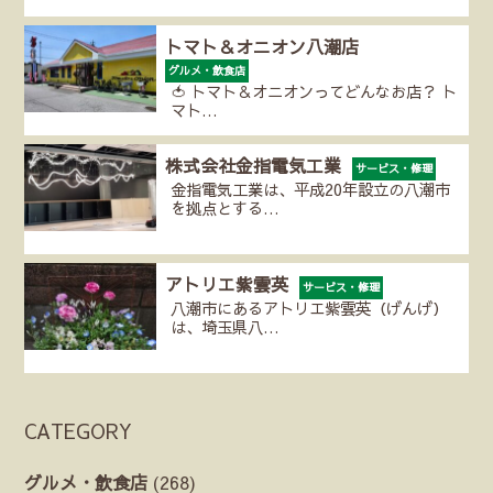
トマト＆オニオン八潮店
グルメ・飲食店
🍅 トマト＆オニオンってどんなお店？ ト
マト…
株式会社金指電気工業
サービス・修理
金指電気工業は、平成20年設立の八潮市
を拠点とする…
アトリエ紫雲英
サービス・修理
八潮市にあるアトリエ紫雲英（げんげ）
は、埼玉県八…
CATEGORY
グルメ・飲食店
(268)