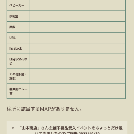
ベビーカー
授乳室
席数
URL
facebook
BlogやSNSな
ど
その他設備・
施設
編集部から一
言
住所に該当するMAPがありません。
「山本商店」さん主催不要品受入イベントをちょっとだけ覗
いてきましたのでご報告 2022/10/30