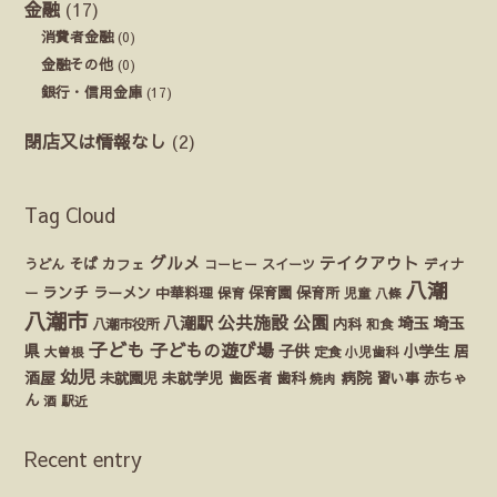
金融
(17)
消費者金融
(0)
金融その他
(0)
銀行・信用金庫
(17)
閉店又は情報なし
(2)
Tag Cloud
グルメ
テイクアウト
うどん
そば
カフェ
ディナ
コーヒー
スイーツ
八潮
ランチ
ラーメン
保育園
ー
中華料理
保育
保育所
児童
八條
八潮市
公園
公共施設
八潮駅
埼玉
埼玉
八潮市役所
内科
和食
子ども
子どもの遊び場
県
子供
小学生
居
定食
大曽根
小児歯科
幼児
酒屋
未就園児
未就学児
歯医者
歯科
病院
赤ちゃ
習い事
焼肉
ん
酒
駅近
Recent entry