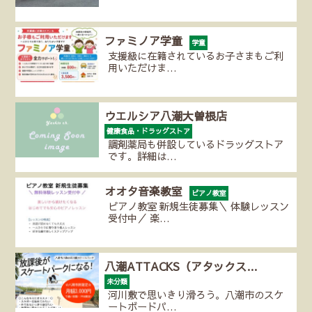
ファミノア学童
学童
支援級に在籍されているお子さまもご利
用いただけま…
ウエルシア八潮大曽根店
健康食品・ドラッグストア
調剤薬局も併設しているドラッグストア
です。詳細は…
オオタ音楽教室
ピアノ教室
ピアノ教室 新規生徒募集＼ 体験レッスン
受付中／ 楽…
八潮ATTACKS（アタックス…
未分類
河川敷で思いきり滑ろう。八潮市のスケ
ートボードパ…