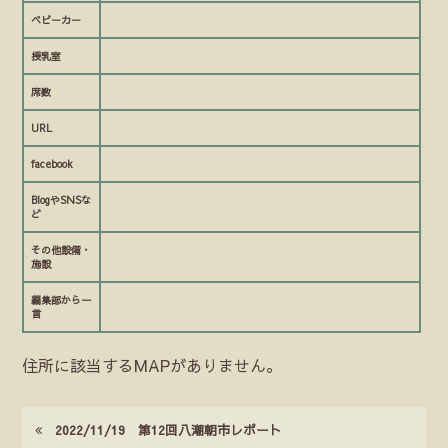
ベビーカー
授乳室
席数
URL
facebook
BlogやSNSな
ど
その他設備・
施設
編集部から一
言
住所に該当するMAPがありません。
2022/11/19 第12回八潮朝市レポート