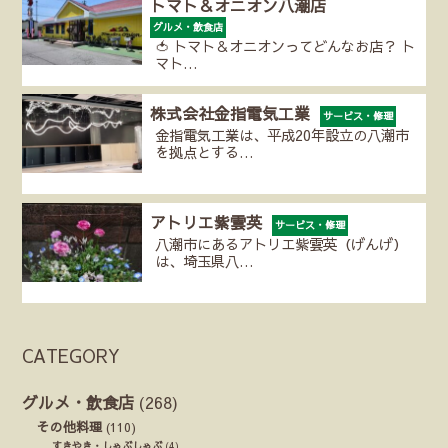
トマト＆オニオン八潮店
グルメ・飲食店
🍅 トマト＆オニオンってどんなお店？ ト
マト…
株式会社金指電気工業
サービス・修理
金指電気工業は、平成20年設立の八潮市
を拠点とする…
アトリエ紫雲英
サービス・修理
八潮市にあるアトリエ紫雲英（げんげ）
は、埼玉県八…
CATEGORY
グルメ・飲食店
(268)
その他料理
(110)
すきやき・しゃぶしゃぶ
(4)