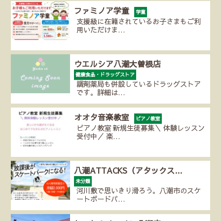
ファミノア学童
学童
支援級に在籍されているお子さまもご利
用いただけま…
ウエルシア八潮大曽根店
健康食品・ドラッグストア
調剤薬局も併設しているドラッグストア
です。詳細は…
オオタ音楽教室
ピアノ教室
ピアノ教室 新規生徒募集＼ 体験レッスン
受付中／ 楽…
八潮ATTACKS（アタックス…
未分類
河川敷で思いきり滑ろう。八潮市のスケ
ートボードパ…