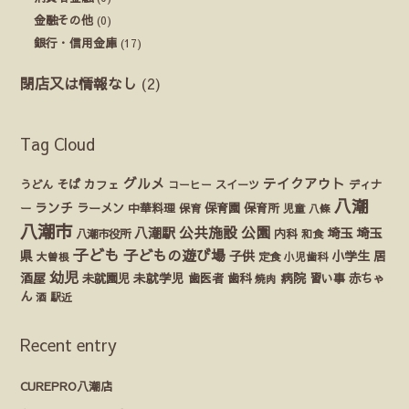
金融その他
(0)
銀行・信用金庫
(17)
閉店又は情報なし
(2)
Tag Cloud
グルメ
テイクアウト
うどん
そば
カフェ
ディナ
コーヒー
スイーツ
八潮
ランチ
ラーメン
保育園
ー
中華料理
保育
保育所
児童
八條
八潮市
公園
公共施設
八潮駅
埼玉
埼玉
八潮市役所
内科
和食
子ども
子どもの遊び場
県
子供
小学生
居
定食
大曽根
小児歯科
幼児
酒屋
未就園児
未就学児
歯医者
歯科
病院
赤ちゃ
習い事
焼肉
ん
酒
駅近
Recent entry
CUREPRO八潮店