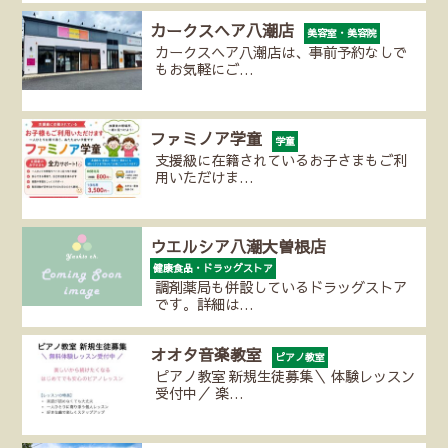
カークスヘア八潮店
美容室・美容院
カークスヘア八潮店は、事前予約なしで
もお気軽にご…
ファミノア学童
学童
支援級に在籍されているお子さまもご利
用いただけま…
ウエルシア八潮大曽根店
健康食品・ドラッグストア
調剤薬局も併設しているドラッグストア
です。詳細は…
オオタ音楽教室
ピアノ教室
ピアノ教室 新規生徒募集＼ 体験レッスン
受付中／ 楽…