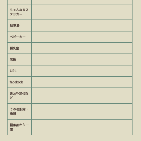
ちゃんねるス
テッカー
駐車場
ベビーカー
授乳室
席数
URL
facebook
BlogやSNSな
ど
その他設備・
施設
編集部から一
言