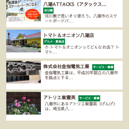
八潮ATTACKS（アタックス…
未分類
河川敷で思いきり滑ろう。八潮市のスケ
ートボードパ…
トマト＆オニオン八潮店
グルメ・飲食店
🍅 トマト＆オニオンってどんなお店？ ト
マト…
株式会社金指電気工業
サービス・修理
金指電気工業は、平成20年設立の八潮市
を拠点とする…
アトリエ紫雲英
サービス・修理
八潮市にあるアトリエ紫雲英（げんげ）
は、埼玉県八…