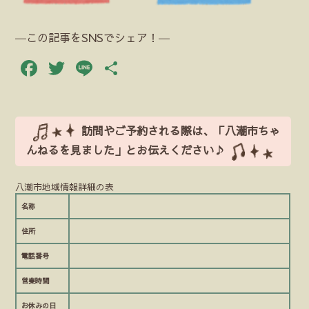
―この記事をSNSでシェア！―
Facebook
Twitter
Line
共
有
訪問やご予約される際は、「八潮市ちゃ
んねるを見ました」とお伝えください♪
八潮市地域情報詳細の表
名称
住所
電話番号
営業時間
お休みの日