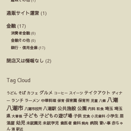
通販サイト運営
(1)
金融
(17)
消費者金融
(0)
金融その他
(0)
銀行・信用金庫
(17)
閉店又は情報なし
(2)
Tag Cloud
グルメ
テイクアウト
うどん
そば
カフェ
ディナ
コーヒー
スイーツ
八潮
ランチ
ラーメン
保育園
ー
中華料理
保育
保育所
児童
八條
八潮市
公園
公共施設
八潮駅
埼玉
埼玉
八潮市役所
内科
和食
子ども
子どもの遊び場
県
子供
小学生
居
定食
大曽根
小児歯科
幼児
酒屋
未就園児
未就学児
歯医者
歯科
病院
赤ちゃ
習い事
焼肉
ん
酒
駅近