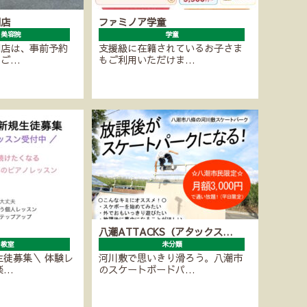
潮店
ファミノア学童
・美容院
学童
潮店は、事前予約
支援級に在籍されているお子さま
にご…
もご利用いただけま…
八潮ATTACKS（アタックス…
ノ教室
未分類
生徒募集＼ 体験レ
河川敷で思いきり滑ろう。八潮市
楽…
のスケートボードパ…