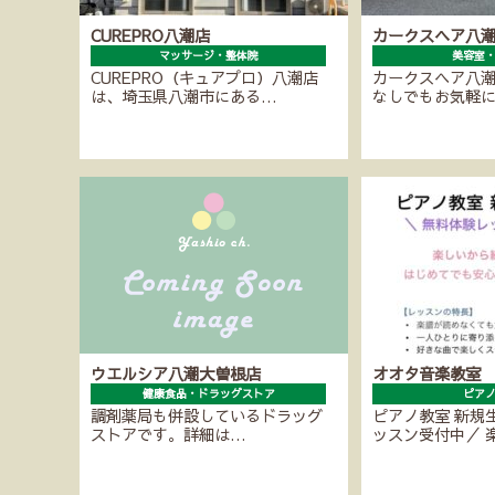
CUREPRO八潮店
カークスヘア八
マッサージ・整体院
美容室
CUREPRO（キュアプロ）八潮店
カークスヘア八
は、埼玉県八潮市にある…
なしでもお気軽
ウエルシア八潮大曽根店
オオタ音楽教室
健康食品・ドラッグストア
ピア
調剤薬局も併設しているドラッグ
ピアノ教室 新規
ストアです。詳細は…
ッスン受付中／ 