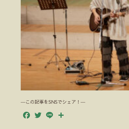
―この記事をSNSでシェア！―
Facebook
Twitter
Line
共
有