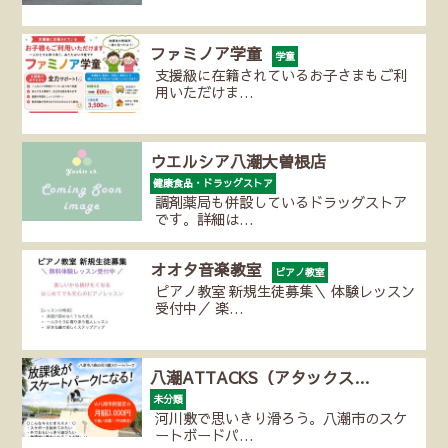
ファミノア学童
学童
支援級に在籍されているお子さまもご利
用いただけま…
ウエルシア八潮大曽根店
健康食品・ドラッグストア
調剤薬局も併設しているドラッグストア
です。詳細は…
オオタ音楽教室
ピアノ教室
ピアノ教室 新規生徒募集＼ 体験レッスン
受付中／ 楽…
八潮ATTACKS（アタックス…
未分類
河川敷で思いきり滑ろう。八潮市のスケ
ートボードパ…