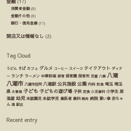
金融
(17)
消費者金融
(0)
金融その他
(0)
銀行・信用金庫
(17)
閉店又は情報なし
(2)
Tag Cloud
グルメ
テイクアウト
うどん
そば
カフェ
ディナ
コーヒー
スイーツ
八潮
ランチ
ラーメン
保育園
ー
中華料理
保育
保育所
児童
八條
八潮市
公園
公共施設
八潮駅
埼玉
埼玉
八潮市役所
内科
和食
子ども
子どもの遊び場
県
子供
小学生
居
定食
大曽根
小児歯科
幼児
酒屋
未就園児
未就学児
歯医者
歯科
病院
赤ちゃ
習い事
焼肉
ん
酒
駅近
Recent entry