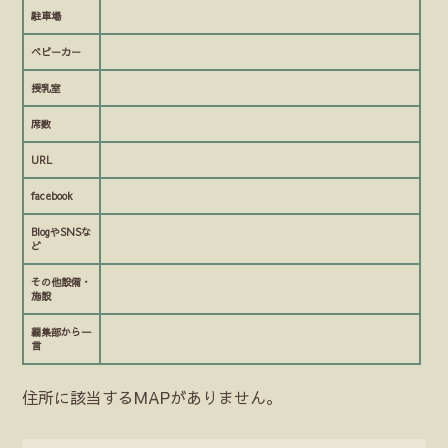
駐車場
ベビーカー
授乳室
席数
URL
facebook
BlogやSNSな
ど
その他設備・
施設
編集部から一
言
住所に該当するMAPがありません。