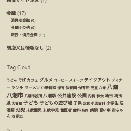
金融
(17)
消費者金融
(0)
金融その他
(0)
銀行・信用金庫
(17)
閉店又は情報なし
(2)
Tag Cloud
グルメ
テイクアウト
うどん
そば
カフェ
ディナ
コーヒー
スイーツ
八潮
ランチ
ラーメン
保育園
ー
中華料理
保育
保育所
児童
八條
八潮市
公園
公共施設
八潮駅
埼玉
埼玉
八潮市役所
内科
和食
子ども
子どもの遊び場
県
子供
小学生
居
定食
大曽根
小児歯科
幼児
酒屋
未就園児
未就学児
歯医者
歯科
病院
赤ちゃ
習い事
焼肉
ん
酒
駅近