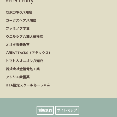
Recent entry
CUREPRO八潮店
カークスヘア八潮店
ファミノア学童
ウエルシア八潮大曽根店
オオタ音楽教室
八潮ATTACKS（アタックス）
トマト＆オニオン八潮店
株式会社金指電気工業
アトリエ紫雲英
RTA指定スクールあーしゃん
利用規約
サイトマップ