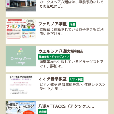
カークスヘア八潮店は、事前予約なしで
もお気軽にご…
ファミノア学童
学童
支援級に在籍されているお子さまもご利
用いただけま…
ウエルシア八潮大曽根店
健康食品・ドラッグストア
調剤薬局も併設しているドラッグストア
です。詳細は…
オオタ音楽教室
ピアノ教室
ピアノ教室 新規生徒募集＼ 体験レッスン
受付中／ 楽…
八潮ATTACKS（アタックス…
未分類