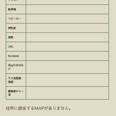
テッカー
駐車場
ベビーカー
授乳室
席数
URL
facebook
BlogやSNSな
ど
その他設備・
施設
編集部から一
言
住所に該当するMAPがありません。