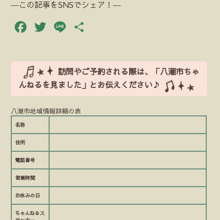
―この記事をSNSでシェア！―
Facebook
Twitter
Line
共
有
訪問やご予約される際は、「八潮市ちゃ
んねるを見ました」とお伝えください♪
八潮市地域情報詳細の表
名称
住所
電話番号
営業時間
お休みの日
ちゃんねるス