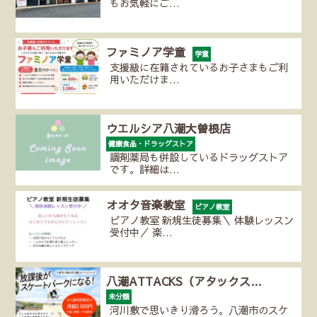
もお気軽にご…
ファミノア学童
学童
支援級に在籍されているお子さまもご利
用いただけま…
ウエルシア八潮大曽根店
健康食品・ドラッグストア
調剤薬局も併設しているドラッグストア
です。詳細は…
オオタ音楽教室
ピアノ教室
ピアノ教室 新規生徒募集＼ 体験レッスン
受付中／ 楽…
八潮ATTACKS（アタックス…
未分類
河川敷で思いきり滑ろう。八潮市のスケ