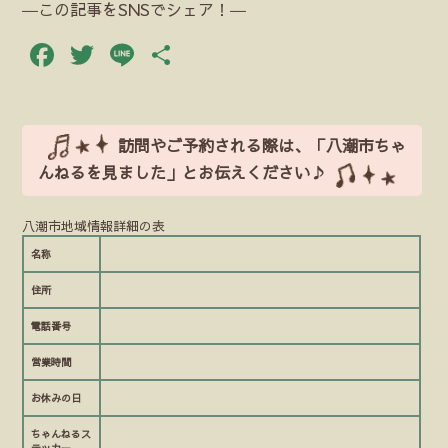
―この記事をSNSでシェア！―
Facebook
Twitter
Line
共
有
訪問やご予約される際は、「八潮市ちゃ
んねるを見ました」とお伝えください♪
八潮市地域情報詳細の表
名称
住所
電話番号
営業時間
お休みの日
ちゃんねるス