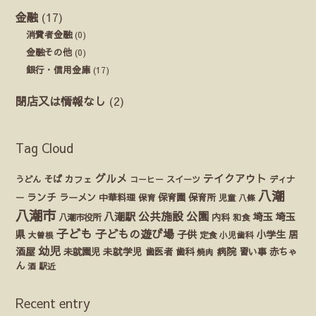
金融
(17)
消費者金融
(0)
金融その他
(0)
銀行・信用金庫
(17)
閉店又は情報なし
(2)
Tag Cloud
グルメ
テイクアウト
うどん
そば
カフェ
ディナ
コーヒー
スイーツ
八潮
ランチ
ラーメン
保育園
ー
中華料理
保育
保育所
児童
八條
八潮市
公園
公共施設
八潮駅
埼玉
埼玉
八潮市役所
内科
和食
子ども
子どもの遊び場
県
子供
小学生
居
定食
大曽根
小児歯科
幼児
酒屋
未就園児
未就学児
歯医者
歯科
病院
赤ちゃ
習い事
焼肉
ん
酒
駅近
Recent entry