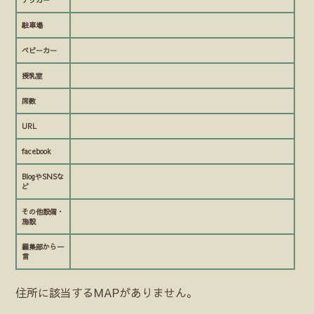
テッカー
駐車場
ベビーカー
授乳室
席数
URL
facebook
BlogやSNSな
ど
その他設備・
施設
編集部から一
言
住所に該当するMAPがありません。