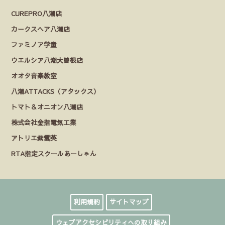
CUREPRO八潮店
カークスヘア八潮店
ファミノア学童
ウエルシア八潮大曽根店
オオタ音楽教室
八潮ATTACKS（アタックス）
トマト＆オニオン八潮店
株式会社金指電気工業
アトリエ紫雲英
RTA指定スクールあーしゃん
利用規約
サイトマップ
ウェブアクセシビリティへの取り組み