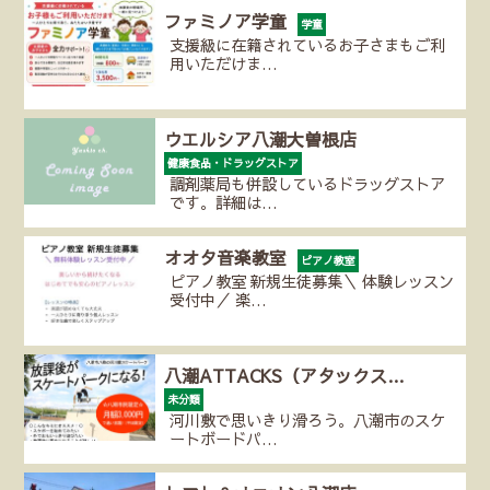
ファミノア学童
学童
支援級に在籍されているお子さまもご利
用いただけま…
ウエルシア八潮大曽根店
健康食品・ドラッグストア
調剤薬局も併設しているドラッグストア
です。詳細は…
オオタ音楽教室
ピアノ教室
ピアノ教室 新規生徒募集＼ 体験レッスン
受付中／ 楽…
八潮ATTACKS（アタックス…
未分類
河川敷で思いきり滑ろう。八潮市のスケ
ートボードパ…