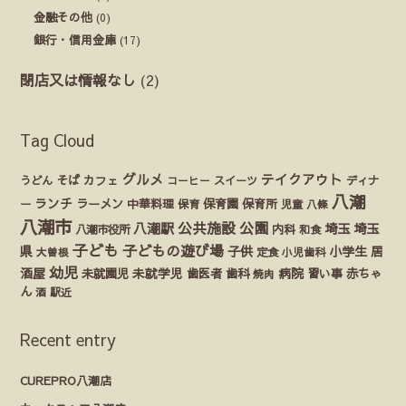
金融その他
(0)
銀行・信用金庫
(17)
閉店又は情報なし
(2)
Tag Cloud
グルメ
テイクアウト
うどん
そば
カフェ
ディナ
コーヒー
スイーツ
八潮
ランチ
ラーメン
保育園
ー
中華料理
保育
保育所
児童
八條
八潮市
公園
公共施設
八潮駅
埼玉
埼玉
八潮市役所
内科
和食
子ども
子どもの遊び場
県
子供
小学生
居
定食
大曽根
小児歯科
幼児
酒屋
未就園児
未就学児
歯医者
歯科
病院
赤ちゃ
習い事
焼肉
ん
酒
駅近
Recent entry
CUREPRO八潮店