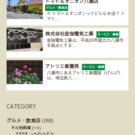
トマト＆オニオン八潮店
グルメ・飲食店
🍅 トマト＆オニオンってどんなお店？ ト
マト…
株式会社金指電気工業
サービス・修理
金指電気工業は、平成20年設立の八潮市
を拠点とする…
アトリエ紫雲英
サービス・修理
八潮市にあるアトリエ紫雲英（げんげ）
は、埼玉県八…
CATEGORY
グルメ・飲食店
(268)
その他料理
(110)
すきやき・しゃぶしゃぶ
(4)