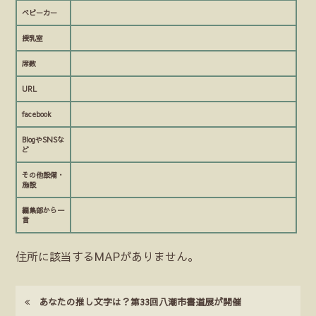
ベビーカー
授乳室
席数
URL
facebook
BlogやSNSな
ど
その他設備・
施設
編集部から一
言
住所に該当するMAPがありません。
あなたの推し文字は？第33回八潮市書道展が開催