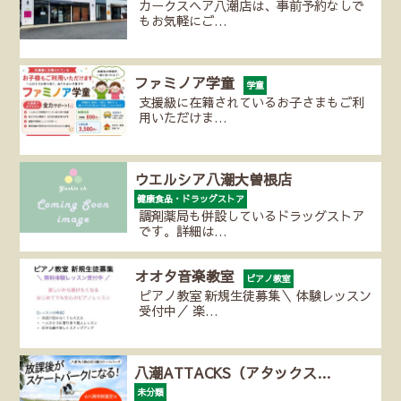
カークスヘア八潮店は、事前予約なしで
もお気軽にご…
ファミノア学童
学童
支援級に在籍されているお子さまもご利
用いただけま…
ウエルシア八潮大曽根店
健康食品・ドラッグストア
調剤薬局も併設しているドラッグストア
です。詳細は…
オオタ音楽教室
ピアノ教室
ピアノ教室 新規生徒募集＼ 体験レッスン
受付中／ 楽…
八潮ATTACKS（アタックス…
未分類