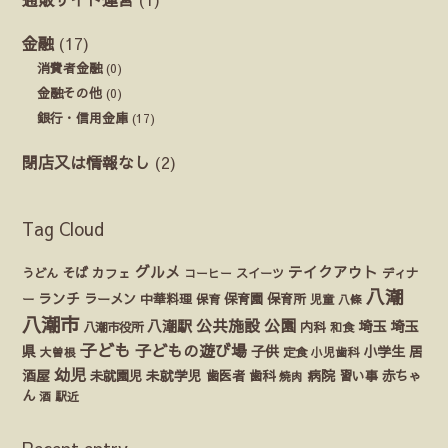
金融
(17)
消費者金融
(0)
金融その他
(0)
銀行・信用金庫
(17)
閉店又は情報なし
(2)
Tag Cloud
グルメ
テイクアウト
うどん
そば
カフェ
ディナ
コーヒー
スイーツ
八潮
ランチ
ラーメン
保育園
ー
中華料理
保育
保育所
児童
八條
八潮市
公園
公共施設
八潮駅
埼玉
埼玉
八潮市役所
内科
和食
子ども
子どもの遊び場
県
子供
小学生
居
定食
大曽根
小児歯科
幼児
酒屋
未就園児
未就学児
歯医者
歯科
病院
赤ちゃ
習い事
焼肉
ん
酒
駅近