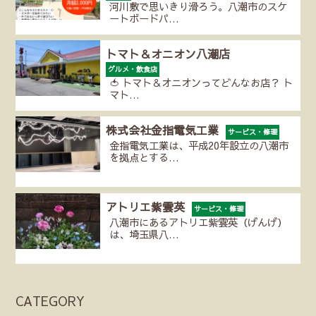
河川敷で思いきり滑ろう。八潮市のスケ
ートボードパ…
トマト＆オニオン八潮店
グルメ・飲食店
🍅 トマト＆オニオンってどんなお店？ ト
マト…
株式会社金指電気工業
サービス・修理
金指電気工業は、平成20年設立の八潮市
を拠点とする…
アトリエ紫雲英
サービス・修理
八潮市にあるアトリエ紫雲英（げんげ）
は、埼玉県八…
CATEGORY