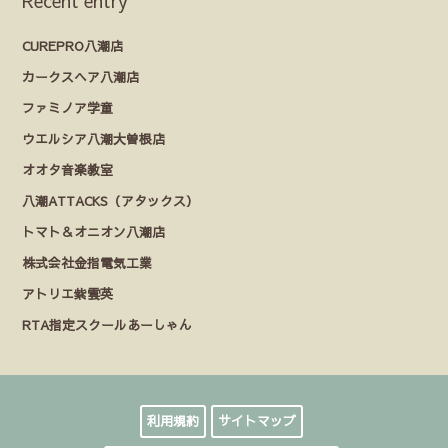
Recent entry
CUREPRO八潮店
カークスヘア八潮店
ファミノア学童
ウエルシア八潮大曽根店
オオタ音楽教室
八潮ATTACKS（アタックス）
トマト＆オニオン八潮店
株式会社金指電気工業
アトリエ紫雲英
RTA指定スクールあーしゃん
利用規約
サイトマップ