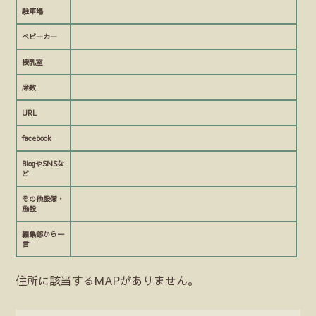
駐車場
ベビーカー
授乳室
席数
URL
facebook
BlogやSNSな
ど
その他設備・
施設
編集部から一
言
住所に該当するMAPがありません。