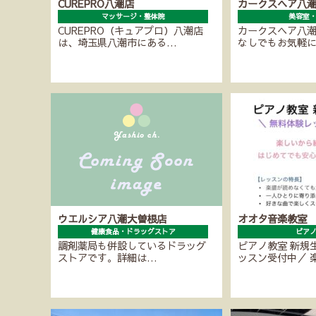
CUREPRO八潮店
カークスヘア八
マッサージ・整体院
美容室
CUREPRO（キュアプロ）八潮店
カークスヘア八
は、埼玉県八潮市にある…
なしでもお気軽
ウエルシア八潮大曽根店
オオタ音楽教室
健康食品・ドラッグストア
ピア
調剤薬局も併設しているドラッグ
ピアノ教室 新規
ストアです。詳細は…
ッスン受付中／ 