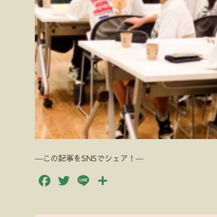
―この記事をSNSでシェア！―
Facebook
Twitter
Line
共
有