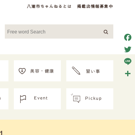
八潮市ちゃんねるとは
掲載店情報募集中
Face
Twitt
Line
共
有
1