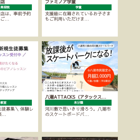
潮店
ファミノア学童
・美容院
学童
潮店は、事前予約
支援級に在籍されているお子さま
にご…
もご利用いただけま…
八潮ATTACKS（アタックス…
ノ教室
未分類
生徒募集＼ 体験レ
河川敷で思いきり滑ろう。八潮市
楽…
のスケートボードパ…