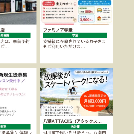
潮店
ファミノア学童
・美容院
学童
潮店は、事前予約
支援級に在籍されているお子さま
にご…
もご利用いただけま…
八潮ATTACKS（アタックス…
ノ教室
未分類
生徒募集＼ 体験レ
河川敷で思いきり滑ろう。八潮市