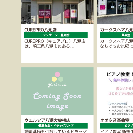
CUREPRO八潮店
カークスヘア八
マッサージ・整体院
美容室
CUREPRO（キュアプロ）八潮店
カークスヘア八
は、埼玉県八潮市にある…
なしでもお気軽
ウエルシア八潮大曽根店
オオタ音楽教室
健康食品・ドラッグストア
ピア
調剤薬局も併設しているドラッグ
ピアノ教室 新規