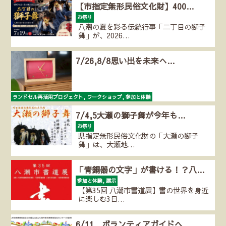
【市指定無形民俗文化財】400…
お祭り
八潮の夏を彩る伝統行事「二丁目の獅子
舞」が、2026…
7/26,8/8思い出を未来へ…
ランドセル再活用プロジェクト, ワークショップ, 参加と体験
6年間、大切に使ったランドセル。卒業後、そのままし…
7/4,5大瀬の獅子舞が今年も…
お祭り
県指定無形民俗文化財の「大瀬の獅子
舞」は、大瀬地…
「青銅器の文字」が書ける！？八…
参加と体験, 展示
【第35回 八潮市書道展】書の世界を身近
に楽しむ3日…
6/11 ボランティアガイドヘ…