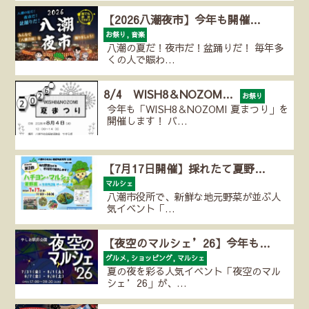
【2026八潮夜市】今年も開催…
お祭り, 音楽
八潮の夏だ！夜市だ！盆踊りだ！ 毎年多
くの人で賑わ…
8/4 WISH8＆NOZOM…
お祭り
今年も「WISH8＆NOZOMI 夏まつり」を
開催します！ バ…
【7月17日開催】採れたて夏野…
マルシェ
八潮市役所で、新鮮な地元野菜が並ぶ人
気イベント「…
【夜空のマルシェ’26】今年も…
グルメ, ショッピング, マルシェ
夏の夜を彩る人気イベント「夜空のマル
シェ’26」が、…