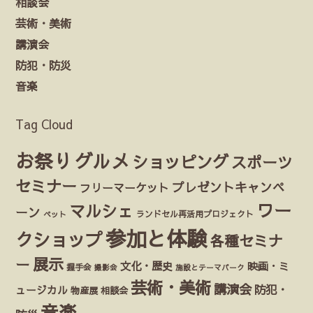
相談会
芸術・美術
講演会
防犯・防災
音楽
Tag Cloud
お祭り
グルメ
ショッピング
スポーツ
セミナー
プレゼントキャンペ
フリーマーケット
ワー
マルシェ
ーン
ランドセル再活用プロジェクト
ペット
参加と体験
クショップ
各種セミナ
展示
ー
文化・歴史
映画・ミ
握手会
撮影会
施設とテーマパーク
芸術・美術
講演会
防犯・
ュージカル
物産展
相談会
音楽