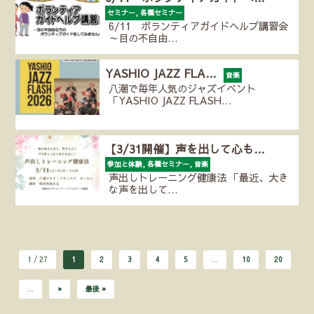
セミナー, 各種セミナー
6/11 ボランティアガイドヘルプ講習会
～目の不自由…
YASHIO JAZZ FLA…
音楽
八潮で毎年人気のジャズイベント
「YASHIO JAZZ FLASH…
【3/31開催】声を出して心も…
参加と体験, 各種セミナー, 音楽
声出しトレーニング健康法 「最近、大き
な声を出して…
1 / 27
1
2
3
4
5
...
10
20
...
»
最後 »