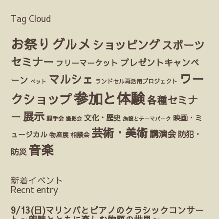
Tag Cloud
お祭り
グルメ
ショッピング
スポーツ
セミナー
プレゼントキャンペ
フリーマーケット
ワー
マルシェ
ーン
ランドセル再活用プロジェクト
ペット
参加と体験
クショップ
各種セミナ
展示
ー
文化・歴史
映画・ミ
握手会
撮影会
施設とテーマパーク
芸術・美術
講演会
防犯・
ュージカル
物産展
相談会
音楽
防災
新着イベント
Recnt entry
9/13(日)マリンバとピアノのクラシックコンサー