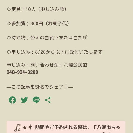
◇定員：10人（申し込み順）
◇参加費：800円（お菓子代）
◇持ち物：替えの白靴下または白たび
◇申し込み：8/20から以下に受付いたします
申し込み・問い合わせ先：八條公民館
048-994-3200
―この記事をSNSでシェア！―
Facebook
Twitter
Line
共
有
訪問やご予約される際は、「八潮市ちゃ