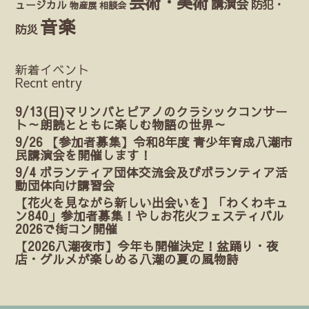
芸術・美術
講演会
防犯・
ュージカル
物産展
相談会
音楽
防災
新着イベント
Recnt entry
9/13(日)マリンバとピアノのクラシックコンサー
ト～朗読とともに楽しむ物語の世界～
9/26 【参加者募集】令和8年度 青少年育成八潮市
民講演会を開催します！
9/4 ボランティア団体交流会及びボランティア活
動団体向け講習会
【花火を見ながら新しい出会いを】「わくわキュ
ン840」参加者募集！やしお花火フェスティバル
2026で街コン開催
【2026八潮夜市】今年も開催決定！盆踊り・夜
店・グルメが楽しめる八潮の夏の風物詩