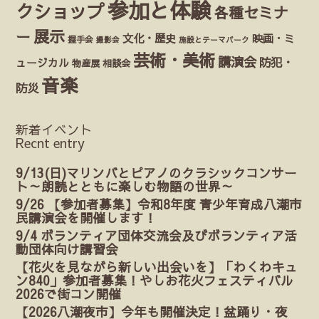
参加と体験
クショップ
各種セミナ
展示
ー
文化・歴史
映画・ミ
握手会
撮影会
施設とテーマパーク
芸術・美術
講演会
防犯・
ュージカル
物産展
相談会
音楽
防災
新着イベント
Recnt entry
9/13(日)マリンバとピアノのクラシックコンサー
ト～朗読とともに楽しむ物語の世界～
9/26 【参加者募集】令和8年度 青少年育成八潮市
民講演会を開催します！
9/4 ボランティア団体交流会及びボランティア活
動団体向け講習会
【花火を見ながら新しい出会いを】「わくわキュ
ン840」参加者募集！やしお花火フェスティバル
2026で街コン開催
【2026八潮夜市】今年も開催決定！盆踊り・夜