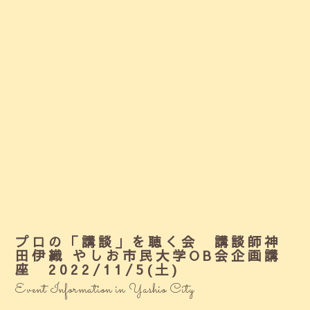
プロの「講談」を聴く会 講談師神
田伊織 やしお市民大学OB会企画講
座 2022/11/5(土)
Event Information in Yashio City