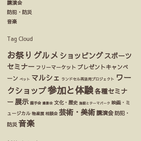
講演会
防犯・防災
音楽
Tag Cloud
お祭り
グルメ
ショッピング
スポーツ
セミナー
プレゼントキャンペ
フリーマーケット
ワー
マルシェ
ーン
ランドセル再活用プロジェクト
ペット
参加と体験
クショップ
各種セミナ
展示
ー
文化・歴史
映画・ミ
握手会
撮影会
施設とテーマパーク
芸術・美術
講演会
防犯・
ュージカル
物産展
相談会
音楽
防災