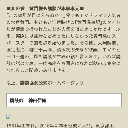
■其の参 黄門様も講談が本家本元■
｢この紋所が目に入らぬか！｣今でもＴＶドラマで人気者
の水戸黄門。もともと江戸時代に｢黄門漫遊記｣のタイト
ルが講談で扱われたことが人気を得たきっかけです。以
来、実際には旅行などめったにしなかった黄門様はスー
パースターの道を歩き始めました。その他、大岡越前、
国定忠治、柳生十兵衛、清水次郎長など映画、ＴＶのヒ
ーロー達の活躍も講談が生みの親と言えます。いわば講
談は話の宝庫。一度高座をお聞きになれば話の収集家に
なれること間違いありません。
以上、
講談協会公式ホームページ
より
講談師 神田伊織
1981年生まれ。2016年に神田香織に入門。東京都出