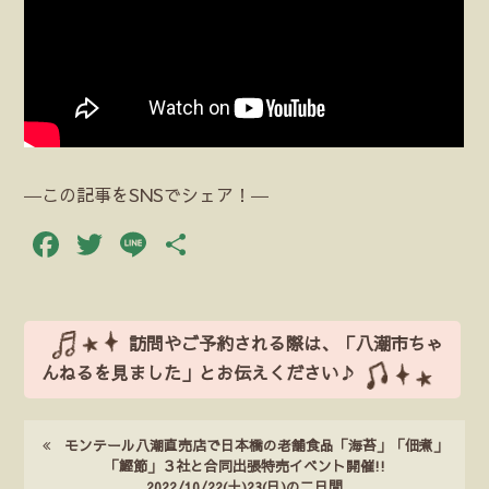
―この記事をSNSでシェア！―
Facebook
Twitter
Line
共
有
訪問やご予約される際は、「八潮市ちゃ
んねるを見ました」とお伝えください♪
モンテール八潮直売店で日本橋の老舗食品「海苔」「佃煮」
「鰹節」３社と合同出張特売イベント開催!!
2022/10/22(土)23(日)の二日間