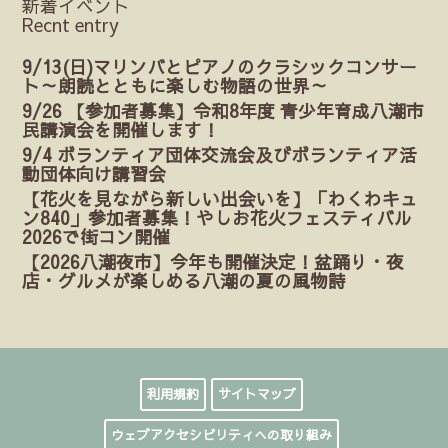
新着イベント
Recnt entry
9/13(日)マリンバとピアノのクラシックコンサー
ト～朗読とともに楽しむ物語の世界～
9/26 【参加者募集】令和8年度 青少年育成八潮市
民講演会を開催します！
9/4 ボランティア団体交流会及びボランティア活
動団体向け講習会
【花火を見ながら新しい出会いを】「わくわキュ
ン840」参加者募集！やしお花火フェスティバル
2026で街コン開催
【2026八潮夜市】今年も開催決定！盆踊り・夜
店・グルメが楽しめる八潮の夏の風物詩
利用規約
サイトマップ
ウェブアクセシビリティへの取り組み