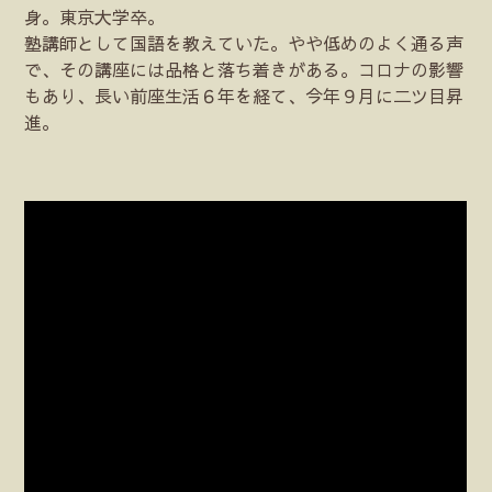
身。東京大学卒。
塾講師として国語を教えていた。やや低めのよく通る声
で、その講座には品格と落ち着きがある。コロナの影響
もあり、長い前座生活６年を経て、今年９月に二ツ目昇
進。