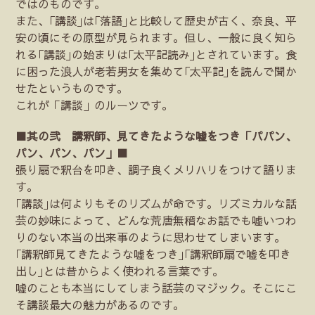
ではのものです。
また、｢講談｣は｢落語｣と比較して歴史が古く、奈良、平
安の頃にその原型が見られます。但し、一般に良く知ら
れる｢講談｣の始まりは｢太平記読み｣とされています。食
に困った浪人が老若男女を集めて｢太平記｣を読んで聞か
せたというものです。
これが「講談」のルーツです。
■其の弐 講釈師、見てきたような嘘をつき「パパン、
パン、パン、パン」■
張り扇で釈台を叩き、調子良くメリハリをつけて語りま
す。
｢講談｣は何よりもそのリズムが命です。リズミカルな話
芸の妙味によって、どんな荒唐無稽なお話でも嘘いつわ
りのない本当の出来事のように思わせてしまいます。
｢講釈師見てきたような嘘をつき｣｢講釈師扇で嘘を叩き
出し｣とは昔からよく使われる言葉です。
嘘のことも本当にしてしまう話芸のマジック。そこにこ
そ講談最大の魅力があるのです。