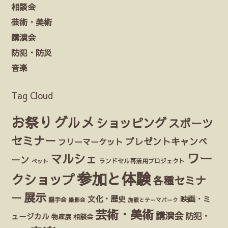
相談会
芸術・美術
講演会
防犯・防災
音楽
Tag Cloud
お祭り
グルメ
ショッピング
スポーツ
セミナー
プレゼントキャンペ
フリーマーケット
ワー
マルシェ
ーン
ランドセル再活用プロジェクト
ペット
参加と体験
クショップ
各種セミナ
展示
ー
文化・歴史
映画・ミ
握手会
撮影会
施設とテーマパーク
芸術・美術
講演会
防犯・
ュージカル
物産展
相談会