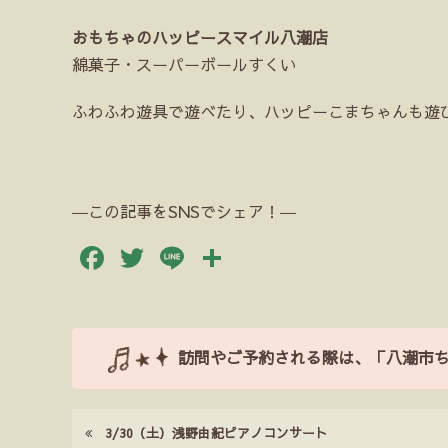
おもちゃのハッピースマイル八潮店
綿菓子・スーパーボールすくい
ふわふわ遊具で遊べたり、ハッピーこまちゃんも遊
―この記事をSNSでシェア！―
Facebook
Twitter
Line
共
有
訪問やご予約される際は、「八潮市
3/30（土）浅野由紀ピアノコンサート