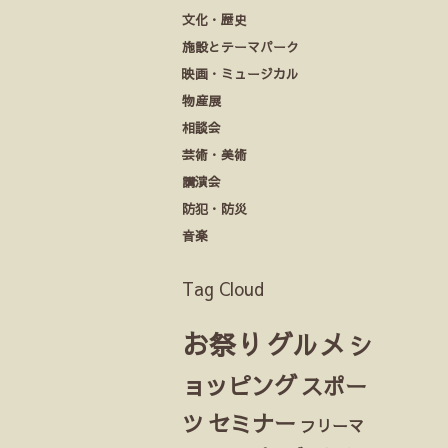
文化・歴史
施設とテーマパーク
映画・ミュージカル
物産展
相談会
芸術・美術
講演会
防犯・防災
音楽
Tag Cloud
お祭り
グルメ
シ
ョッピング
スポー
ツ
セミナー
フリーマ