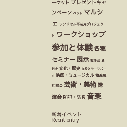
プレゼントキャ
ーケット
マルシ
ンペーン
ペット
ェ
ランドセル再活用プロジェク
ワークショップ
ト
参加と体験
各種
展示
セミナー
握手会
撮
文化・歴史
影会
施設とテーマパー
映画・ミュージカル
物産展
ク
芸術・美術
講
相談会
音楽
演会
防犯・防災
新着イベント
Recnt entry