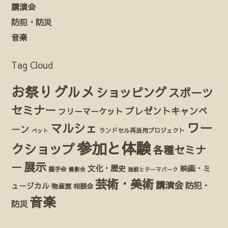
講演会
防犯・防災
音楽
Tag Cloud
お祭り
グルメ
ショッピング
スポーツ
セミナー
プレゼントキャンペ
フリーマーケット
ワー
マルシェ
ーン
ランドセル再活用プロジェクト
ペット
参加と体験
クショップ
各種セミナ
展示
ー
文化・歴史
映画・ミ
握手会
撮影会
施設とテーマパーク
芸術・美術
講演会
防犯・
ュージカル
物産展
相談会
音楽
防災