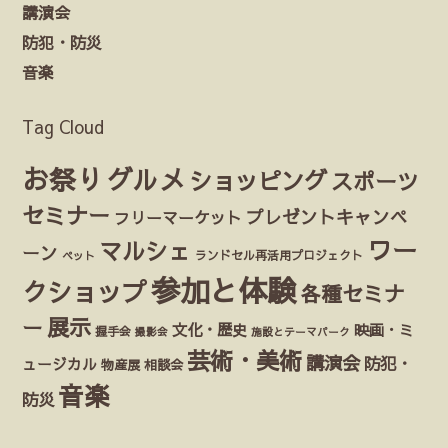
講演会
防犯・防災
音楽
Tag Cloud
お祭り
グルメ
ショッピング
スポーツ
セミナー
プレゼントキャンペ
フリーマーケット
ワー
マルシェ
ーン
ランドセル再活用プロジェクト
ペット
参加と体験
クショップ
各種セミナ
展示
ー
文化・歴史
映画・ミ
握手会
撮影会
施設とテーマパーク
芸術・美術
講演会
防犯・
ュージカル
物産展
相談会
音楽
防災