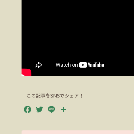
―この記事をSNSでシェア！―
Facebook
Twitter
Line
共
有