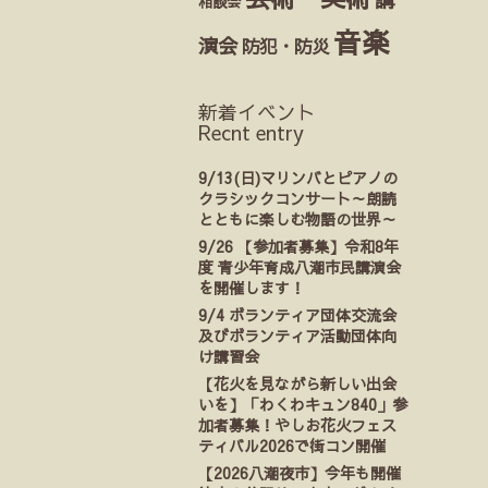
相談会
音楽
演会
防犯・防災
新着イベント
Recnt entry
9/13(日)マリンバとピアノの
クラシックコンサート～朗読
とともに楽しむ物語の世界～
9/26 【参加者募集】令和8年
度 青少年育成八潮市民講演会
を開催します！
9/4 ボランティア団体交流会
及びボランティア活動団体向
け講習会
【花火を見ながら新しい出会
いを】「わくわキュン840」参
加者募集！やしお花火フェス
ティバル2026で街コン開催
【2026八潮夜市】今年も開催