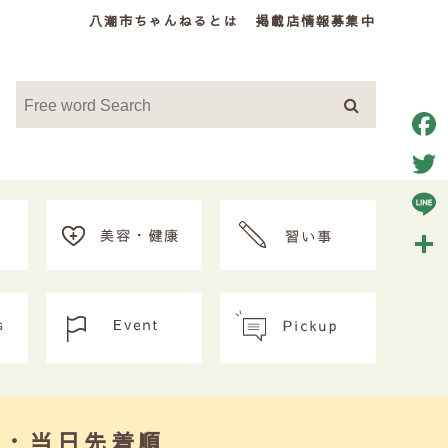
八潮市ちゃんねるとは
掲載店情報募集中
Face
Twitt
Line
共
有
要・当日先着順