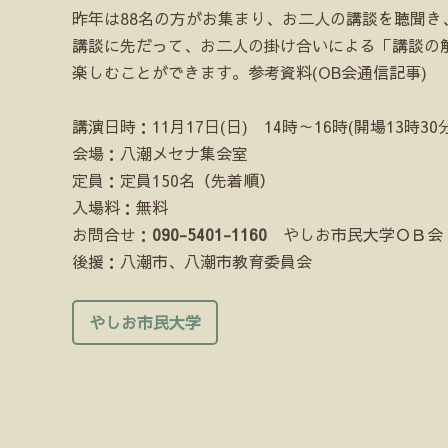
昨年は88名の方がお集まり、お二人の講談を聴聞き
講談に先だって、お二人の掛け合いによる「講談の
楽しむことができます。参考資料(OB会通信記事)
講演日時：11月17日(日) 14時～16時(開場13時30分
会場：八潮メセナ集会室
定員：定員150名（先着順）
入場料：無料
お問合せ：
090-5401-1160
やしお市民大学ＯＢ会 
後援：八潮市、八潮市教育委員会
やしお市民大学