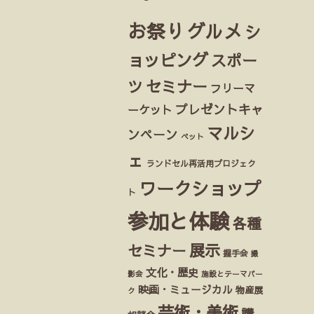
お祭り
グルメ
シ
ョッピング
スポー
ツ
セミナー
フリーマ
プレゼントキャ
ーケット
マルシ
ンペーン
ペット
ェ
ランドセル再活用プロジェク
ワークショップ
ト
参加と体験
各種
展示
セミナー
握手会
撮
文化・歴史
影会
施設とテーマパー
映画・ミュージカル
物産展
ク
芸術・美術
講