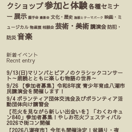
参加と体験
クショップ
各種セミナ
展示
ー
文化・歴史
映画・ミ
握手会
撮影会
施設とテーマパーク
芸術・美術
講演会
防犯・
ュージカル
物産展
相談会
音楽
防災
新着イベント
Recnt entry
9/13(日)マリンバとピアノのクラシックコンサー
ト～朗読とともに楽しむ物語の世界～
9/26 【参加者募集】令和8年度 青少年育成八潮市
民講演会を開催します！
9/4 ボランティア団体交流会及びボランティア活
動団体向け講習会
【花火を見ながら新しい出会いを】「わくわキュ
ン840」参加者募集！やしお花火フェスティバル
2026で街コン開催
【2026八潮夜市】今年も開催決定！盆踊り・夜