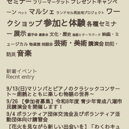
セミナー
プレゼントキャンペ
フリーマーケット
ワー
マルシェ
ーン
ランドセル再活用プロジェクト
ペット
参加と体験
クショップ
各種セミナ
展示
ー
文化・歴史
映画・ミ
握手会
撮影会
施設とテーマパーク
芸術・美術
講演会
防犯・
ュージカル
物産展
相談会
音楽
防災
新着イベント
Recnt entry
9/13(日)マリンバとピアノのクラシックコンサー
ト～朗読とともに楽しむ物語の世界～
9/26 【参加者募集】令和8年度 青少年育成八潮市
民講演会を開催します！
9/4 ボランティア団体交流会及びボランティア活
動団体向け講習会
【花火を見ながら新しい出会いを】「わくわキュ