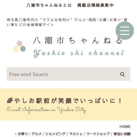
八潮市ちゃんねるとは
掲載店情報募集中
埼玉県八潮市内の“ママ＆女性向け”グルメ･病院･公園･お祭り･習
い事などの地域情報サイト
🌈やしお駅前が笑顔でいっぱいに！
Event Information in Yashio City
HOME
お祭り
/
グルメ
/
ショッピング
/
マルシェ
/
ワークショップ
/
参加と体験