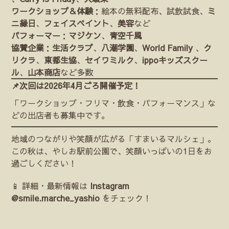
ワークショップ＆体験
：絵本の無料配布、試飲試食、
ミ
ニ縁日
、
フェイスペイント
、
美容
など
パフォーマー
：
マジケン
、
青空千風
協賛企業
：
生活クラブ
、
八潮学園
、
World Family
、
ク
リクラ
、
東都生協
、
セイワミルク
、
ippoキッズスクー
ル
、
山本商店
など多数
📌次回は2026年4月ごろ開催予定！
「ワークショップ・フリマ・飲食・パフォーマンス」な
どの出店者も募集中です。
地域のつながりや笑顔が広がる「すまいるマルシェ」。
この秋は、やしお駅前公園で、笑顔いっぱいの1日をお
過ごしください！
📱 詳細・最新情報は
Instagram
@smile.marche_yashio
をチェック！