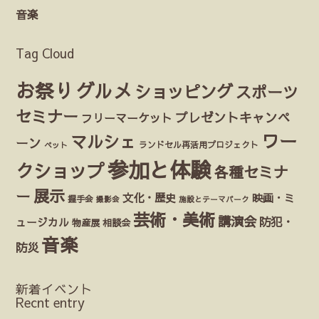
音楽
Tag Cloud
お祭り
グルメ
ショッピング
スポーツ
セミナー
プレゼントキャンペ
フリーマーケット
ワー
マルシェ
ーン
ランドセル再活用プロジェクト
ペット
参加と体験
クショップ
各種セミナ
展示
ー
文化・歴史
映画・ミ
握手会
撮影会
施設とテーマパーク
芸術・美術
講演会
防犯・
ュージカル
物産展
相談会
音楽
防災
新着イベント
Recnt entry