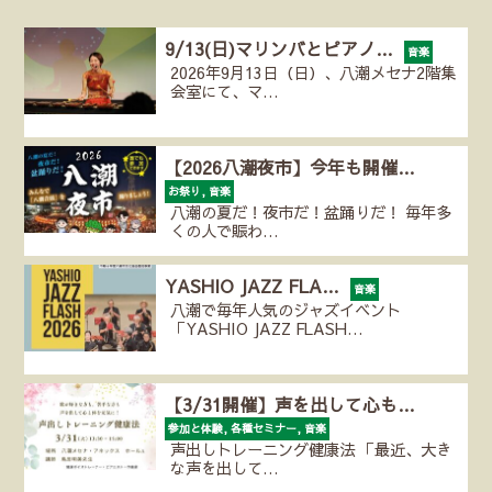
9/13(日)マリンバとピアノ…
音楽
2026年9月13日（日）、八潮メセナ2階集
会室にて、マ…
【2026八潮夜市】今年も開催…
お祭り, 音楽
八潮の夏だ！夜市だ！盆踊りだ！ 毎年多
くの人で賑わ…
YASHIO JAZZ FLA…
音楽
八潮で毎年人気のジャズイベント
「YASHIO JAZZ FLASH…
【3/31開催】声を出して心も…
参加と体験, 各種セミナー, 音楽
声出しトレーニング健康法 「最近、大き
な声を出して…