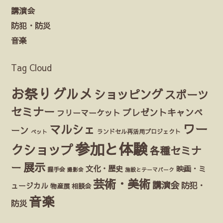
講演会
防犯・防災
音楽
Tag Cloud
お祭り
グルメ
ショッピング
スポーツ
セミナー
プレゼントキャンペ
フリーマーケット
ワー
マルシェ
ーン
ランドセル再活用プロジェクト
ペット
参加と体験
クショップ
各種セミナ
展示
ー
文化・歴史
映画・ミ
握手会
撮影会
施設とテーマパーク
芸術・美術
講演会
防犯・
ュージカル
物産展
相談会
音楽
防災