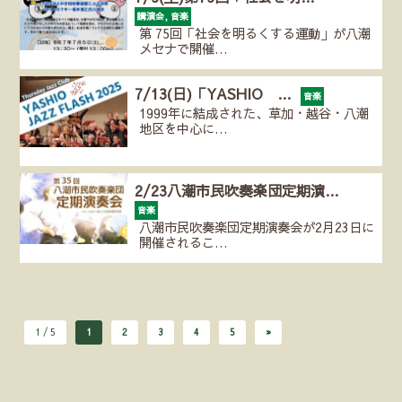
講演会, 音楽
第 75回「社会を明るくする運動」が八潮
メセナで開催…
7/13(日)「YASHIO …
音楽
1999年に結成された、草加・越谷・八潮
地区を中心に…
2/23八潮市民吹奏楽団定期演…
音楽
八潮市民吹奏楽団定期演奏会が2月23日に
開催されるこ…
1 / 5
1
2
3
4
5
»