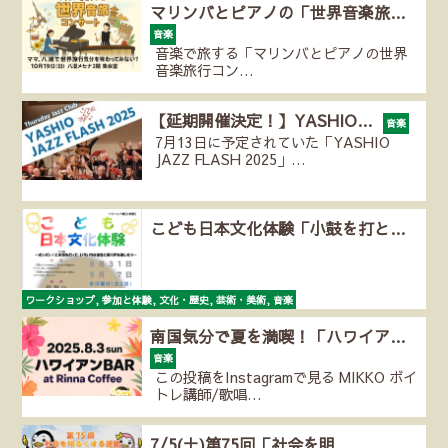
マリンバとピアノの「世界音楽旅…
音楽
音楽で旅する「マリンバとピアノの世界
音楽旅行コン…
【延期開催決定！】YASHIO…
音楽
7月13日に予定されていた「YASHIO
JAZZ FLASH 2025」…
こども日本文化体験「小鼓を打と…
ワークショップ, 参加と体験, 文化・歴史, 芸術・美術, 音楽
お祭りや日本舞踊などで欠かせない「小鼓」。歌いな…
南国気分で夏を満喫！「ハワイア…
音楽
この投稿をInstagramで見る MIKKO ボイ
トレ講師/歌唱…
7/5(土)第75回「社会を明…