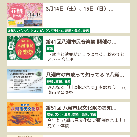
3月14日（土）、15日（日）…
お祭り, グルメ, ショッピング, マルシェ, 芸術・美術, 音楽
中川やしおフラワーパークにて第20回花桃まつりを開…
第41回八潮市民音楽祭 開催の…
音楽
〜歌声と演奏がひとつになる、秋のひと
とき〜 今年も…
八潮市の市歌って知ってる？八潮…
参加と体験, 音楽
みんなで「川に抱かれて」を歌おう！ 八
潮市民音楽祭…
第51回 八潮市民文化祭のお知…
展示, 文化・歴史, 芸術・美術, 音楽
今年も 八潮市民文化祭 が開催されます！
見て・体験…