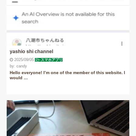
yashio shi channel
2025/09/05
-
スマホアプリ
by: candy
Hello everyone! I’m one of the member of this website. I
would …