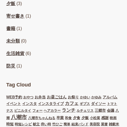
夕飯
(3)
寄せ書き
(1)
書籍
(1)
未分類
(0)
生活雑貨
(6)
防災
(1)
Tag Cloud
お昼ごはん
WEB予約
お弁当
お祭り
アルバム
おやつ
かゆい
かゆみ
カフェ
イベント
インスタ
インスタライブ
ダイソー
ギプス
トマト
ランチ
三郷市
会議
ナス
ビニルタイ
フォー
ヘアカラー
ルチェリス
八
八潮市
卒業
夕食
夕飯
感謝
潮
八潮市ちゃんねる
和食
小松菜
映画
時短
時短レシピ
献立
痒い時
竹ひご
簡単
結束バンド
美容院
菜箸
雑穀米