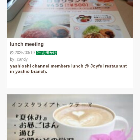
lunch meeting
2025/03/19
-
お出かけ
by: candy
yashioshi channel members lunch @ Joyful restaurant
in yashio branch.