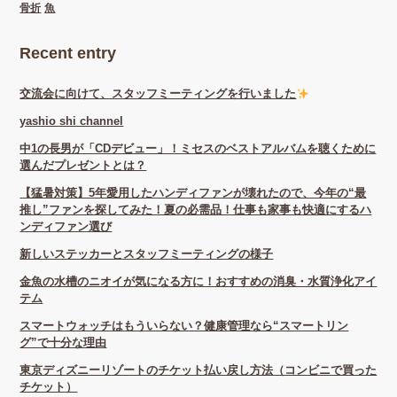
骨折
魚
Recent entry
交流会に向けて、スタッフミーティングを行いました
yashio shi channel
中1の長男が「CDデビュー」！ミセスのベストアルバムを聴くために
選んだプレゼントとは？
【猛暑対策】5年愛用したハンディファンが壊れたので、今年の“最
推し”ファンを探してみた！夏の必需品！仕事も家事も快適にするハ
ンディファン選び
新しいステッカーとスタッフミーティングの様子
金魚の水槽のニオイが気になる方に！おすすめの消臭・水質浄化アイ
テム
スマートウォッチはもういらない？健康管理なら“スマートリン
グ”で十分な理由
東京ディズニーリゾートのチケット払い戻し方法（コンビニで買った
チケット）