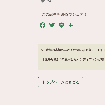
+2
―この記事をSNSでシェア！―
Facebook
Twitter
Line
共
有
金魚の水槽のニオイが気になる方に！おす
【猛暑対策】5年愛用したハンディファンが壊
トップページにもどる