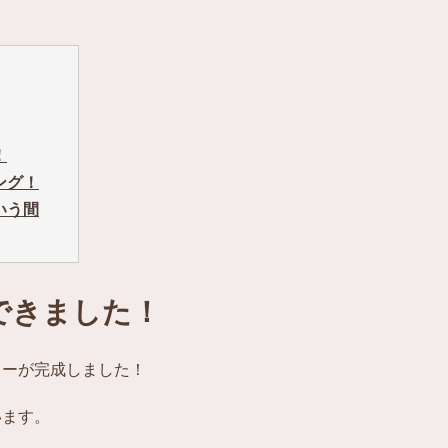
！
ング！
いう間
できました！
カーが完成しました！
います。