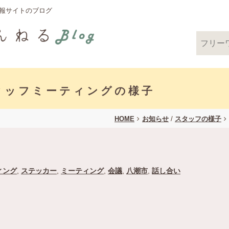
情報サイトのブログ
タッフミーティングの様子
HOME
お知らせ
/
スタッフの様子
ィング
,
ステッカー
,
ミーティング
,
会議
,
八潮市
,
話し合い