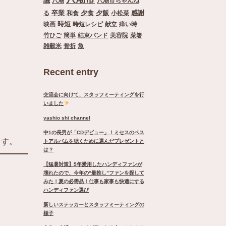
議
八潮
八潮市ちゃんね
卒業
夕食
夕飯
感謝
る
和食
小松菜
時短
映画
時短レシピ
献立
痒い時
竹ひご
簡単
結束バンド
美容院
菜箸
雑穀米
骨折
魚
Recent entry
交流会に向けて、スタッフミーティングを行
いました
yashio shi channel
中1の長男が「CDデビュー」！ミセスのベス
ます。
トアルバムを聴くために選んだプレゼントと
は？
【猛暑対策】5年愛用したハンディファンが
壊れたので、今年の“最推し”ファンを探して
みた！夏の必需品！仕事も家事も快適にする
ハンディファン選び
新しいステッカーとスタッフミーティングの
様子