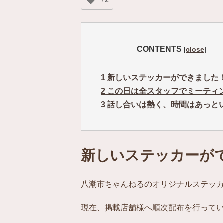
+2
CONTENTS
[
close
]
1
新しいステッカーができました
2
この日は全スタッフでミーティ
3
話し合いは熱く、時間はあっと
新しいステッカーが
八潮市ちゃんねるのオリジナルステッ
現在、掲載店舗様へ順次配布を行って