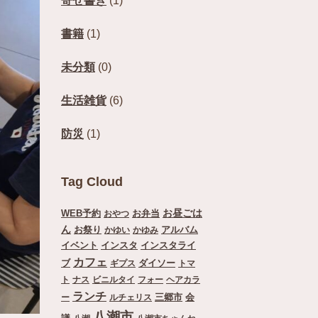
寄せ書き
(1)
書籍
(1)
未分類
(0)
生活雑貨
(6)
防災
(1)
Tag Cloud
お昼ごは
WEB予約
お弁当
おやつ
ん
お祭り
アルバム
かゆい
かゆみ
イベント
インスタ
インスタライ
カフェ
ブ
ダイソー
ギプス
トマ
ト
ナス
ビニルタイ
フォー
ヘアカラ
ランチ
三郷市
会
ー
ルチェリス
八潮市