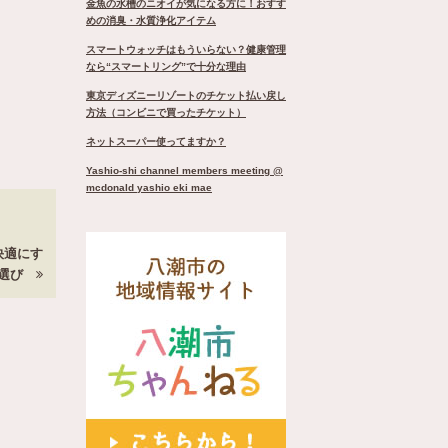
金魚の水槽のニオイが気になる方に！おすす
めの消臭・水質浄化アイテム
スマートウォッチはもういらない？健康管理
なら“スマートリング”で十分な理由
東京ディズニーリゾートのチケット払い戻し
方法（コンビニで買ったチケット）
ネットスーパー使ってますか？
Yashio-shi channel members meeting @
mcdonald yashio eki mae
快適にす
ン選び