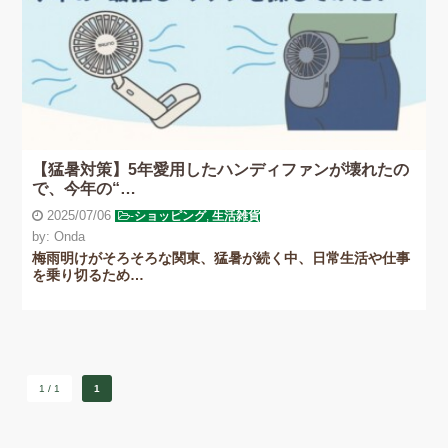
【猛暑対策】5年愛用したハンディファンが壊れたの
で、今年の“…
2025/07/06
-
ショッピング
,
生活雑貨
by: Onda
梅雨明けがそろそろな関東、猛暑が続く中、日常生活や仕事
を乗り切るため…
1 / 1
1