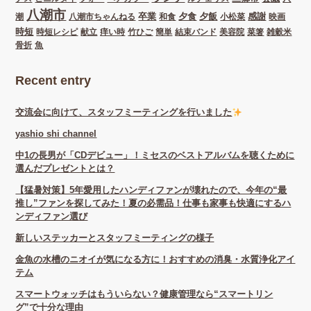
八潮市
卒業
夕食
夕飯
感謝
潮
八潮市ちゃんねる
和食
小松菜
映画
時短
時短レシピ
献立
痒い時
竹ひご
簡単
結束バンド
美容院
菜箸
雑穀米
骨折
魚
Recent entry
交流会に向けて、スタッフミーティングを行いました
yashio shi channel
中1の長男が「CDデビュー」！ミセスのベストアルバムを聴くために
選んだプレゼントとは？
【猛暑対策】5年愛用したハンディファンが壊れたので、今年の“最
推し”ファンを探してみた！夏の必需品！仕事も家事も快適にするハ
ンディファン選び
新しいステッカーとスタッフミーティングの様子
金魚の水槽のニオイが気になる方に！おすすめの消臭・水質浄化アイ
テム
スマートウォッチはもういらない？健康管理なら“スマートリン
グ”で十分な理由