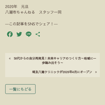
2020年 元旦
八潮市ちゃんねる スタッフ一同
―この記事をSNSでシェア！―
Facebook
Twitter
Line
共
有
50代からの自分再発見！未来キャリアのつくり方～地域に一
歩踏み出そう～
埼友八潮クリニックが2020年4月にオープン
一覧にもどる