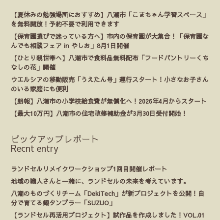
【夏休みの勉強場所におすすめ】八潮市「こまちゃん学習スペース」
を無料開放！予約不要で利用できます
【保育園選びで迷っている方へ】市内の保育園が大集合！「保育園な
んでも相談フェア in やしお」8月1日開催
【ひとり親世帯へ】八潮市で食料品無料配布「フードパントリーくち
なしの花」開催
ウエルシアの移動販売「うえたん号」運行スタート！小さなお子さん
のいる家庭にも便利
【朗報】八潮市の小学校給食費が無償化へ！2026年4月からスタート
【最大10万円】八潮市の住宅改修補助金が3月30日受付開始！
ピックアップレポート
Recnt entry
ランドセルリメイクワークショップ1回目開催レポート
地域の職人さんと一緒に、ランドセルの未来を考えています。
八潮のものづくりチーム「DekiTech」が新プロジェクトを公開！自
分で育てる錫タンブラー「SUZUO」
【ランドセル再活用プロジェクト】試作品を作成しました！VOL.01